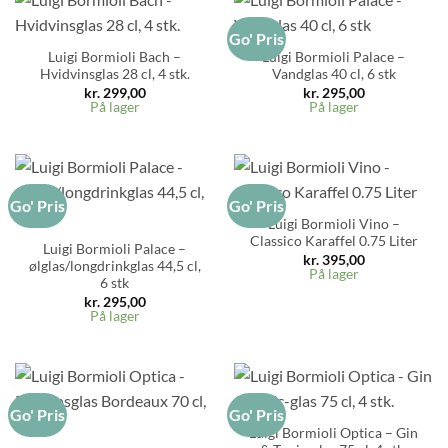
Go' Pris
Luigi Bormioli Bach –
Luigi Bormioli Palace –
Hvidvinsglas 28 cl, 4 stk.
Vandglas 40 cl, 6 stk
kr.
299,00
kr.
295,00
På lager
På lager
Go' Pris
Go' Pris
Luigi Bormioli Vino –
Classico Karaffel 0.75 Liter
Luigi Bormioli Palace –
kr.
395,00
ølglas/longdrinkglas 44,5 cl,
På lager
6 stk
kr.
295,00
På lager
Go' Pris
Go' Pris
Luigi Bormioli Optica – Gin