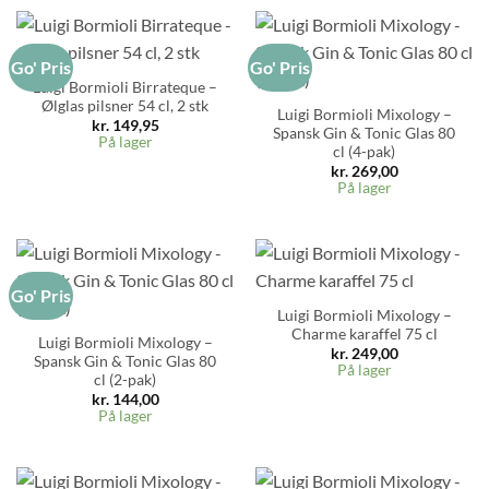
Go' Pris
Go' Pris
Luigi Bormioli Birrateque –
Ølglas pilsner 54 cl, 2 stk
Luigi Bormioli Mixology –
kr.
149,95
Spansk Gin & Tonic Glas 80
På lager
cl (4-pak)
kr.
269,00
På lager
Go' Pris
Luigi Bormioli Mixology –
Charme karaffel 75 cl
Luigi Bormioli Mixology –
kr.
249,00
Spansk Gin & Tonic Glas 80
På lager
cl (2-pak)
kr.
144,00
På lager