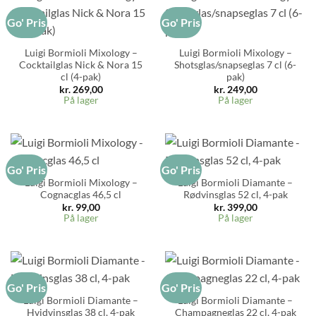
Go' Pris
Go' Pris
Luigi Bormioli Mixology –
Luigi Bormioli Mixology –
Cocktailglas Nick & Nora 15
Shotsglas/snapseglas 7 cl (6-
cl (4-pak)
pak)
kr.
269,00
kr.
249,00
På lager
På lager
Go' Pris
Go' Pris
Luigi Bormioli Mixology –
Luigi Bormioli Diamante –
Cognacglas 46,5 cl
Rødvinsglas 52 cl, 4-pak
kr.
99,00
kr.
399,00
På lager
På lager
Go' Pris
Go' Pris
Luigi Bormioli Diamante –
Luigi Bormioli Diamante –
Hvidvinsglas 38 cl, 4-pak
Champagneglas 22 cl, 4-pak