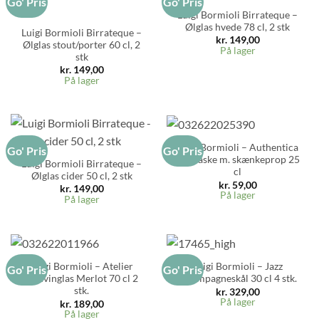
Go' Pris
Go' Pris
Luigi Bormioli Birrateque –
Ølglas hvede 78 cl, 2 stk
Luigi Bormioli Birrateque –
kr.
149,00
Ølglas stout/porter 60 cl, 2
På lager
stk
kr.
149,00
På lager
Luigi Bormioli – Authentica
Go' Pris
Go' Pris
olieflaske m. skænkeprop 25
Luigi Bormioli Birrateque –
cl
Ølglas cider 50 cl, 2 stk
kr.
59,00
kr.
149,00
På lager
På lager
Luigi Bormioli – Atelier
Luigi Bormioli – Jazz
Go' Pris
Go' Pris
Rødvinglas Merlot 70 cl 2
Champagneskål 30 cl 4 stk.
stk.
kr.
329,00
På lager
kr.
189,00
På lager