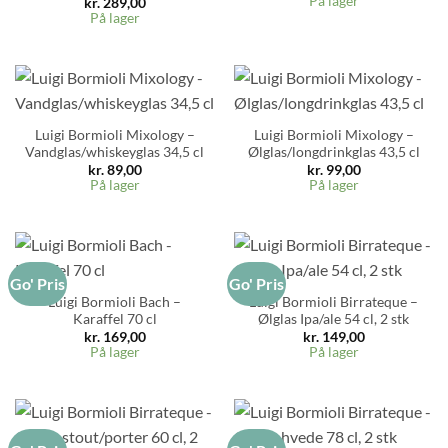
På lager
kr.
289,00
På lager
Luigi Bormioli Mixology –
Luigi Bormioli Mixology –
Vandglas/whiskeyglas 34,5 cl
Ølglas/longdrinkglas 43,5 cl
kr.
89,00
kr.
99,00
På lager
På lager
Go' Pris
Go' Pris
Luigi Bormioli Bach –
Luigi Bormioli Birrateque –
Karaffel 70 cl
Ølglas Ipa/ale 54 cl, 2 stk
kr.
169,00
kr.
149,00
På lager
På lager