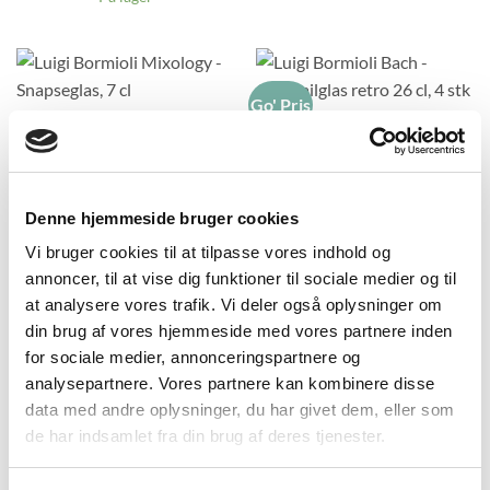
Go' Pris
Luigi Bormioli Mixology –
Luigi Bormioli Bach –
Snapseglas, 7 cl
Cocktailglas retro 26 cl, 4 stk
kr.
69,00
kr.
289,00
På lager
På lager
Denne hjemmeside bruger cookies
Vi bruger cookies til at tilpasse vores indhold og
annoncer, til at vise dig funktioner til sociale medier og til
Go' Pris
at analysere vores trafik. Vi deler også oplysninger om
Luigi Bormioli Bach – Gin &
Tonic-glas 60 cl, 4-pak
din brug af vores hjemmeside med vores partnere inden
Luigi Bormioli Bach –
kr.
289,00
Cocktailglas Vintage 25 cl, 4
for sociale medier, annonceringspartnere og
På lager
stk
analysepartnere. Vores partnere kan kombinere disse
kr.
299,00
På lager
data med andre oplysninger, du har givet dem, eller som
de har indsamlet fra din brug af deres tjenester.