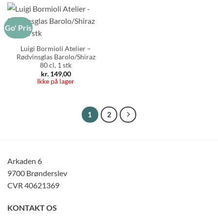
Go' Pris
Luigi Bormioli Atelier –
Rødvinsglas Barolo/Shiraz
80 cl, 1 stk
kr.
149,00
Ikke på lager
1
2
Arkaden 6
9700 Brønderslev
CVR 40621369
KONTAKT OS