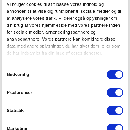
Vi bruger cookies til at tilpasse vores indhold og
Go' Pris
Go' Pris
annoncer, til at vise dig funktioner til sociale medier og til
Rosendahl – Grand Cru
Rosendahl – Grand Cru
Shaker Stål 58 cl
Målebæger 2 cl/4 cl
at analysere vores trafik. Vi deler også oplysninger om
kr.
239,00
kr.
119,00
din brug af vores hjemmeside med vores partnere inden
På lager
På lager
for sociale medier, annonceringspartnere og
analysepartnere. Vores partnere kan kombinere disse
data med andre oplysninger, du har givet dem, eller som
de har indsamlet fra din brug af deres tjenester.
Rosendahl – Grand Cru
Go' Pris
Go' Pris
Champagnespand
Rosendahl Grand Cru –
kr.
429,00
Isspand 90 cl stål
På lager
Samtykkevalg
kr.
329,00
På lager
Nødvendig
Præferencer
Go' Pris
Go' Pris
Rosendahl Grand Cru –
Rosendahl Grand Cru –
Statistik
Vinkøler 22 cm stål
Tallerken 30 cm
kr.
329,00
kr.
265,00
På lager
På lager
Marketing