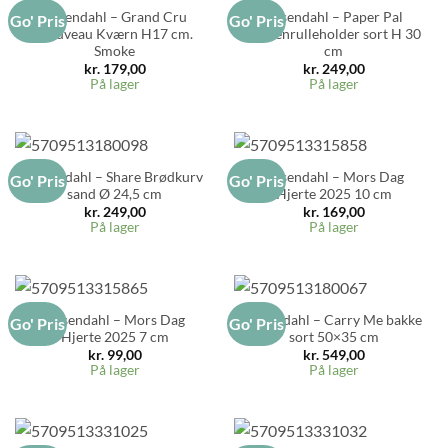
Rosendahl – Grand Cru
Rosendahl – Paper Pal
Go' Pris
Go' Pris
Nouveau Kværn H17 cm.
køkkenrulleholder sort H 30
Smoke
cm
kr.
179,00
kr.
249,00
På lager
På lager
Rosendahl – Share Brødkurv
Rosendahl – Mors Dag
Go' Pris
Go' Pris
sand Ø 24,5 cm
Hjerte 2025 10 cm
kr.
249,00
kr.
169,00
På lager
På lager
Rosendahl – Mors Dag
Rosendahl – Carry Me bakke
Go' Pris
Go' Pris
Hjerte 2025 7 cm
sort 50×35 cm
kr.
99,00
kr.
549,00
På lager
På lager