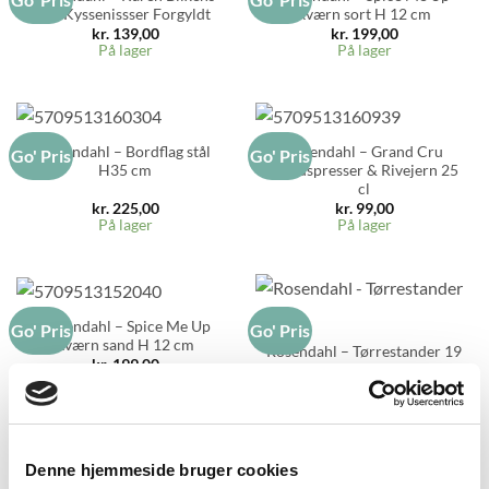
Jul Kyssenissser Forgyldt
kværn sort H 12 cm
kr.
139,00
kr.
199,00
På lager
På lager
Rosendahl – Bordflag stål
Rosendahl – Grand Cru
Go' Pris
Go' Pris
H35 cm
Citruspresser & Rivejern 25
cl
kr.
225,00
kr.
99,00
På lager
På lager
Rosendahl – Spice Me Up
Go' Pris
Go' Pris
kværn sand H 12 cm
Rosendahl – Tørrestander 19
kr.
199,00
cm
På lager
kr.
224,00
På lager
Denne hjemmeside bruger cookies