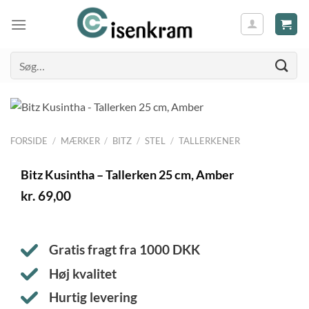
Søg
efter:
FORSIDE
/
MÆRKER
/
BITZ
/
STEL
/
TALLERKENER
Bitz Kusintha – Tallerken 25 cm, Amber
kr.
69,00
Gratis fragt fra
1000
DKK
Høj kvalitet
Hurtig levering