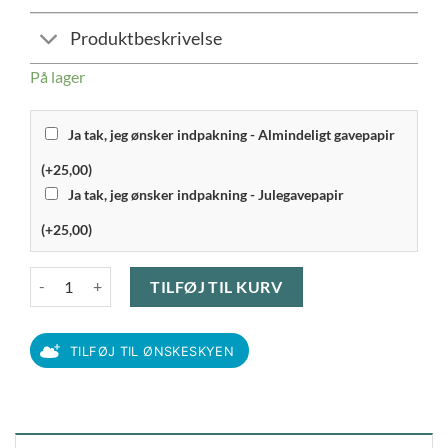
Produktbeskrivelse
På lager
Ja tak, jeg ønsker indpakning - Almindeligt gavepapir
(+25,00)
Ja tak, jeg ønsker indpakning - Julegavepapir
(+25,00)
Georg Jensen - Cobra lampe mellem hvid skærm antal
TILFØJ TIL KURV
TILFØJ TIL ØNSKESKYEN