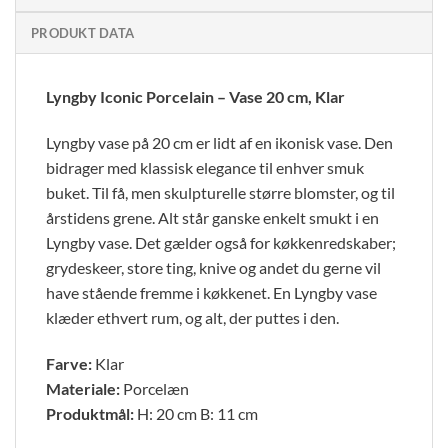
PRODUKT DATA
Lyngby Iconic Porcelain – Vase 20 cm, Klar
Lyngby vase på 20 cm er lidt af en ikonisk vase. Den
bidrager med klassisk elegance til enhver smuk
buket. Til få, men skulpturelle større blomster, og til
årstidens grene. Alt står ganske enkelt smukt i en
Lyngby vase. Det gælder også for køkkenredskaber;
grydeskeer, store ting, knive og andet du gerne vil
have stående fremme i køkkenet. En Lyngby vase
klæder ethvert rum, og alt, der puttes i den.
Farve:
Klar
Materiale:
Porcelæn
Produktmål:
H: 20 cm B: 11 cm