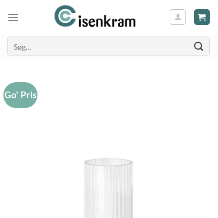
Søg
efter:
Go' Pris