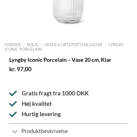
FORSIDE
/
BOLIG
/
VASER & URTEPOTTESKJULERE
/
LYNGBY
ICONIC PORCELAIN
Lyngby Iconic Porcelain – Vase 20 cm, Klar
kr.
97,00
Gratis fragt fra
1000
DKK
Høj kvalitet
Hurtig levering
Produktbeskrivelse