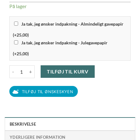
På lager
Ja tak, jeg ønsker indpakning - Almindeligt gavepapir
(+25,00)
Ja tak, jeg ønsker indpakning - Julegavepapir
(+25,00)
Lyngby Iconic Porcelain - Vase 20 cm, Klar antal
TILFØJ TIL KURV
TILFØJ TIL ØNSKESKYEN
BESKRIVELSE
YDERLIGERE INFORMATION