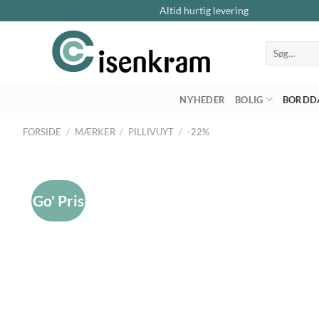
Altid hurtig levering
Søg
efter:
NYHEDER
BOLIG
BORDD
FORSIDE
/
MÆRKER
/
PILLIVUYT
/
-22%
Go' Pris