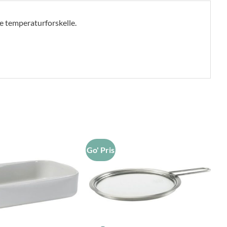
e temperaturforskelle.
Go' Pris
Go