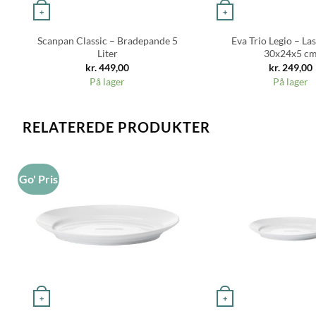
+
+
Scanpan Classic – Bradepande 5
Eva Trio Legio – La
Liter
30x24x5 c
kr.
449,00
kr.
249,00
På lager
På lager
RELATEREDE PRODUKTER
Go' Pris
+
+