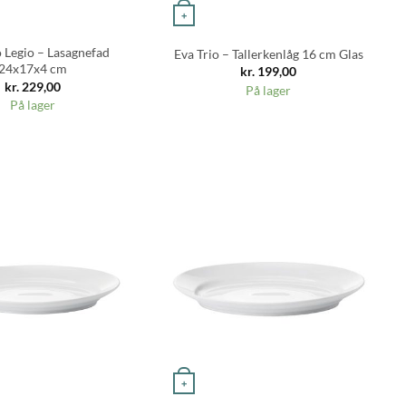
+
o Legio – Lasagnefad
Eva Trio – Tallerkenlåg 16 cm Glas
24x17x4 cm
kr.
199,00
kr.
229,00
På lager
På lager
Go
+