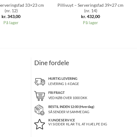
 Serveringsfad 33×23 cm
Pillivuyt – Serveringsfad 39×27 cm
(nr. 12)
(nr. 14)
kr.
343,00
kr.
432,00
På lager
På lager
Dine fordele
HURTIG LEVERING
LEVERING 1-4 DAGE
FRI FRAGT
VED KØB OVER
1000
DKK
BESTIL INDEN 12:00 (Hverdag)
SÅ SENDER VI SAMME DAG
KUNDESERVICE
VI SIDDER KLAR TIL AT HJÆLPE DIG