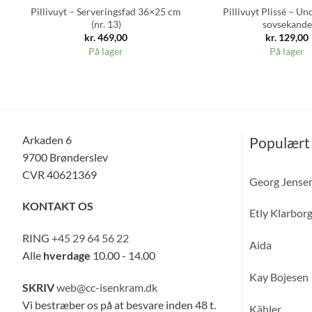
Pillivuyt – Serveringsfad 36×25 cm
Pillivuyt Plissé – Und
(nr. 13)
sovsekande
kr.
469,00
kr.
129,00
På lager
På lager
Arkaden 6
Populært
9700 Brønderslev
CVR 40621369
Georg Jense
KONTAKT OS
Etly Klarbor
RING
+45 29 64 56 22
Aida
Alle
hverdage
10.00 - 14.00
Kay Bojesen
SKRIV
web@cc-isenkram.dk
Vi bestræber os på at besvare inden 48 t.
Kähler