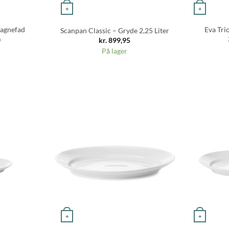
+
+
sagnefad
Eva Tri
Scanpan Classic – Gryde 2,25 Liter
m
kr.
899,95
På lager
+
+