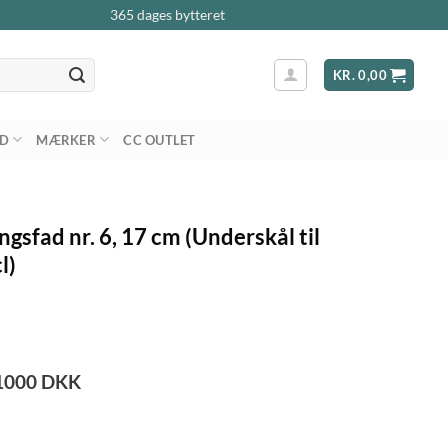
365 dages bytteret
KR.
0,00
AD
MÆRKER
CC OUTLET
ngsfad nr. 6, 17 cm (Underskål til
l)
1000
DKK