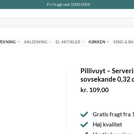
Fri fragt ved
1000
DKK
ÆKNING
ANLEDNING
EL-ARTIKLER
KØKKEN
SENG & B
Pillivuyt – Serveri
sovsekande 0,32 c
kr.
109,00
Gratis fragt fra
Høj kvalitet