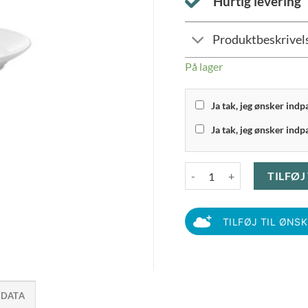
Hurtig levering
Produktbeskrivel
På lager
Ja tak, jeg ønsker ind
Ja tak, jeg ønsker indp
Pillivuyt - Serveringsfad nr. 
TILFØJ
TILFØJ TIL ØNS
 DATA