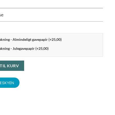
se
pakning - Almindeligt gavepapir (+25,00)
akning - Julegavepapir (+25,00)
6, 17 cm (Underskål til sovsekande 0,32 cl) antal
 TIL KURV
KESKYEN