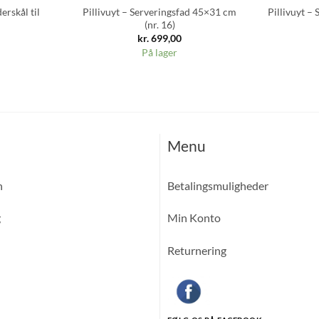
erskål til
Pillivuyt – Serveringsfad 45×31 cm
Pillivuyt –
(nr. 16)
kr.
699,00
På lager
Menu
n
Betalingsmuligheder
g
Min Konto
Returnering