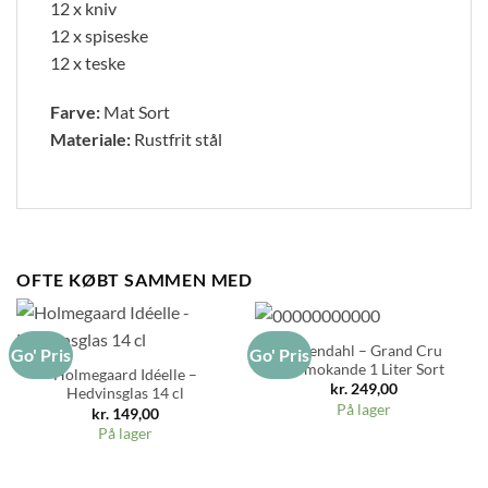
12 x kniv
12 x spiseske
12 x teske
Farve:
Mat Sort
Materiale:
Rustfrit stål
OFTE KØBT SAMMEN MED
Rosendahl – Grand Cru
Go' Pris
Go' Pris
Termokande 1 Liter Sort
Holmegaard Idéelle –
kr.
249,00
Hedvinsglas 14 cl
På lager
kr.
149,00
På lager