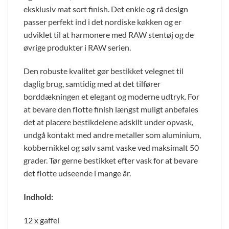
eksklusiv mat sort finish. Det enkle og rå design
passer perfekt ind i det nordiske køkken og er
udviklet til at harmonere med RAW stentøj og de
øvrige produkter i RAW serien.
Den robuste kvalitet gør bestikket velegnet til
daglig brug, samtidig med at det tilfører
borddækningen et elegant og moderne udtryk. For
at bevare den flotte finish længst muligt anbefales
det at placere bestikdelene adskilt under opvask,
undgå kontakt med andre metaller som aluminium,
kobbernikkel og sølv samt vaske ved maksimalt 50
grader. Tør gerne bestikket efter vask for at bevare
det flotte udseende i mange år.
Indhold:
12 x gaffel