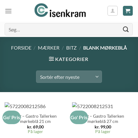
Søg
efter:
FORSIDE
/
MÆRKER
/
BITZ
/
BLANK MØRKEBLÅ
KATEGORIER
Bitz – Gastro Tallerken
Bitz – Gastro Tallerken
Go' Pris
Go' Pris
mørkeblå 21 cm
mørkeblå 27 cm
kr.
69,00
kr.
99,00
På lager
På lager