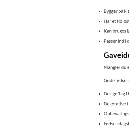
Bygger på kla
Har et tidløs
Kan bruges ig
Passer ind i 
Gaveidé
Mangler du e
Gode fødsels
Designflag i 
Dekorative t
Opbevaringsl
Fødselsdagst