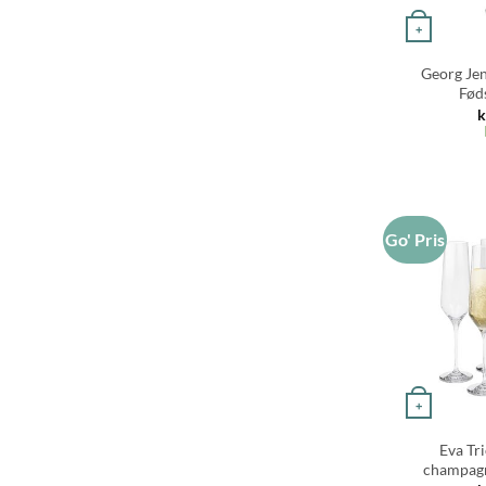
+
Georg Jen
Fød
k
Go' Pris
+
Eva Tr
champagne