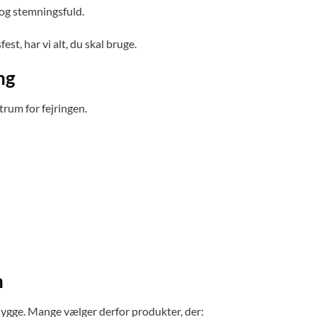
 og stemningsfuld.
t, har vi alt, du skal bruge.
ng
trum for fejringen.
n
ygge. Mange vælger derfor produkter, der: