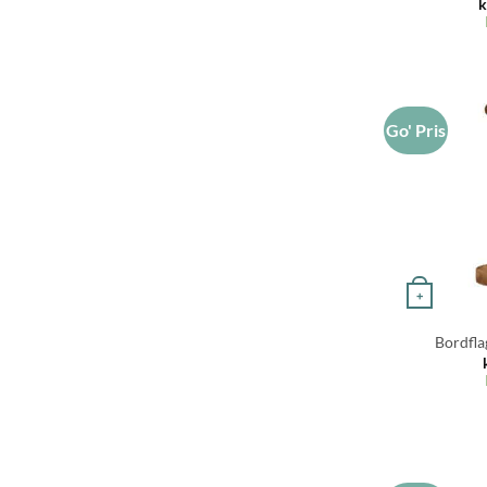
k
Go' Pris
+
Bordfla