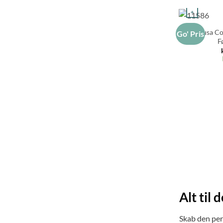
+
Medusa Cop
Go' Pris
F
Alt til 
Skab den per