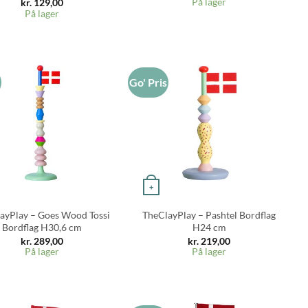
På lager
kr.
129,00
På lager
s
Go' Pris
+
ayPlay – Goes Wood Tossi
TheClayPlay – Pashtel Bordflag
Bordflag H30,6 cm
H24 cm
kr.
289,00
kr.
219,00
På lager
På lager