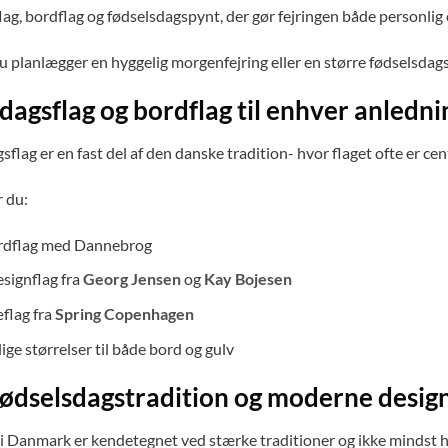
lag, bordflag og fødselsdagspynt, der gør fejringen både personlig
planlægger en hyggelig morgenfejring eller en større fødselsdagsfes
dagsflag og bordflag til enhver anledni
sflag er en fast del af den danske tradition- hvor flaget ofte er cen
r du:
ordflag med Dannebrog
esignflag fra
Georg Jensen
og
Kay Bojesen
flag fra
Spring Copenhagen
lige størrelser til både bord og gulv
ødselsdagstradition og moderne desig
i Danmark er kendetegnet ved stærke traditioner og ikke mindst h