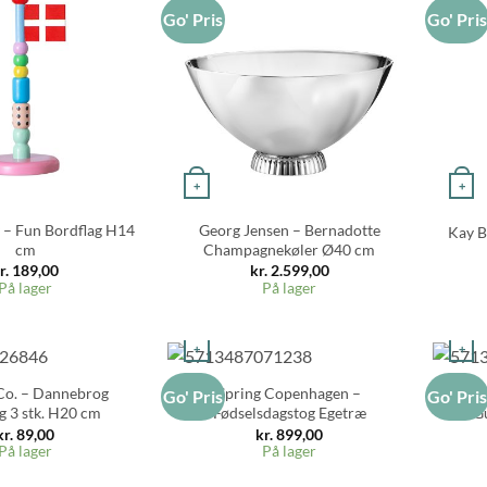
Go' Pris
Go' Pri
+
+
 – Fun Bordflag H14
Georg Jensen – Bernadotte
Kay B
cm
Champagnekøler Ø40 cm
r.
189,00
kr.
2.599,00
På lager
På lager
+
+
o. – Dannebrog
Spring Copenhagen –
Sp
Go' Pris
Go' Pri
g 3 stk. H20 cm
Fødselsdagstog Egetræ
G
kr.
89,00
kr.
899,00
På lager
På lager