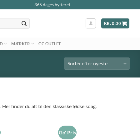
365 dages bytteret
KR.
0,00
AD
MÆRKER
CC OUTLET
Her finder du alt til den klassiske fødselsdag.
s
Go' Pris