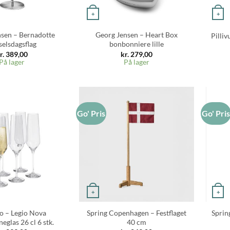
+
+
sen – Bernadotte
Georg Jensen – Heart Box
Pilliv
selsdagsflag
bonbonniere lille
r.
389,00
kr.
279,00
På lager
På lager
Go' Pris
Go' Pri
+
+
io – Legio Nova
Spring Copenhagen – Festflaget
Sprin
glas 26 cl 6 stk.
40 cm