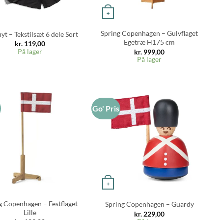
+
Spring Copenhagen – Gulvflaget
uyt – Tekstilsæt 6 dele Sort
Egetræ H175 cm
kr.
119,00
På lager
kr.
999,00
På lager
s
Go' Pris
+
g Copenhagen – Festflaget
Spring Copenhagen – Guardy
Lille
kr.
229,00