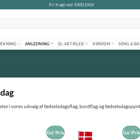
Fri fragt ved
1000
DKK
ÆKNING
ANLEDNING
EL-ARTIKLER
KØKKEN
SENG & B
sdag
se i vores udvalg af fødselsdagsflag, bordflag og fødselsdagspynt. 
Go' Pris
Go' Pri