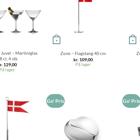
+
+
 Juvel – Martiniglas
Zone – Flagstang 40 cm
Z
8 cl, 4 stk
kr.
109,00
På lager
r.
129,00
På lager
Go' Pris
Go' Pri