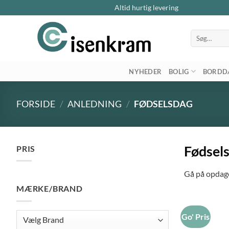
Altid hurtig levering
Søg
efter:
NYHEDER
BOLIG
BORDD
FORSIDE
/
ANLEDNING
/
FØDSELSDAG
Fødsel
PRIS
Mindste
Højeste
Gå på opdagel
pris
pris
MÆRKE/BRAND
Go' Pris