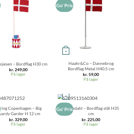
s
Go' Pris
+
Haahr&Co – Dannebrog
ojesen – Bordflag H30 cm
Bordflag Metal H40.5 cm
kr.
249,00
På lager
kr.
59,00
På lager
+
ring Copenhagen – Big
Rosendahl – Bordflag stål H35
s
Go' Pris
uardy Garder H 12 cm
cm
kr.
329,00
kr.
225,00
På lager
På lager