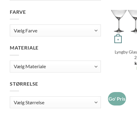
FARVE
+
MATERIALE
Lyngby Glas
2
k
STØRRELSE
Go' Pris