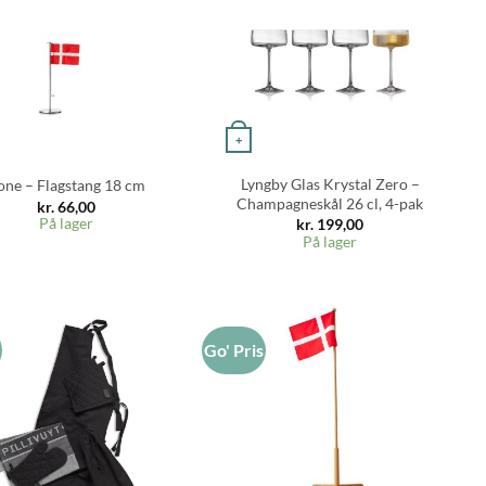
+
Lyngby Glas Krystal Zero –
one – Flagstang 18 cm
Champagneskål 26 cl, 4-pak
kr.
66,00
På lager
kr.
199,00
På lager
s
Go' Pris