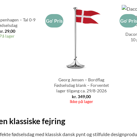
enhagen – Tal 0-9
Go' Pris
Go' Pri
ødselsdag
kr.
29,00
Dacor
På lager
10
Georg Jensen – Bordflag
Fødselsdag blank – Forventet
lager tilgang ca. 29/8-2026
kr.
349,00
Ikke på lager
den klassiske fejring
fekte fødselsdag med klassisk dansk pynt og stilfulde designprodu