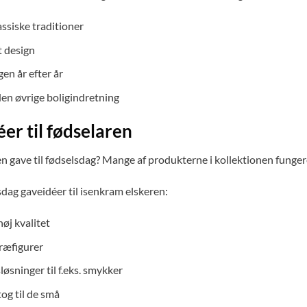
ssiske traditioner
t design
en år efter år
den øvrige boligindretning
er til fødselaren
n gave til fødselsdag? Mange af produkterne i kollektionen funger
dag gaveidéer til isenkram elskeren:
høj kvalitet
ræfigurer
øsninger til f.eks. smykker
og til de små