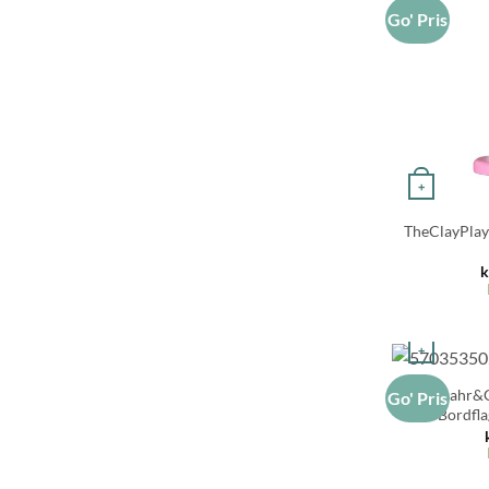
Go' Pris
+
TheClayPlay
k
+
Haahr&C
Go' Pris
Bordfla