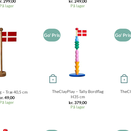
r.
299,00
kr.
249,00
På lager
På lager
Go' Pris
Go' Pri
+
+
TheClayPlay – Tally Bordflag
TheCl
g – Træ 40,5 cm
H35 cm
kr.
49,00
På lager
kr.
379,00
På lager