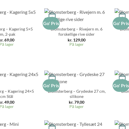
+
+
Go' Pris
Go' Pri
rg – Kagering 5×5
Blomsterberg – Rivejern m. 6
Blom
m, 2-pak
forskellige rive sider
kr.
69,00
kr.
129,00
På lager
På lager
+
+
Go' Pris
Go' Pri
rg – Kagering 24×5
Blomsterberg – Grydeske 27 cm,
Blom
cm Stål
silikone
kr.
49,00
kr.
79,00
På lager
På lager