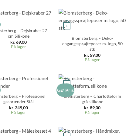
s
+
sterberg – Dejskraber 27
cm Silikone
Blomsterberg – Deko-
kr.
69,00
engangssprøjteposer m. logo, 50
På lager
stk
kr.
59,00
På lager
+
s
Go' Pris
sterberg – Professionel
Blomsterberg – Charlotteform
gasbrænder Stål
grå silikone
kr.
249,00
kr.
89,00
På lager
På lager