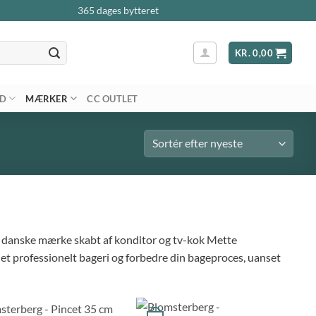
365 dages bytteret
KR.
0,00
AD
MÆRKER
CC OUTLET
te danske mærke skabt af konditor og tv-kok Mette
l et professionelt bageri og forbedre din bageproces, uanset