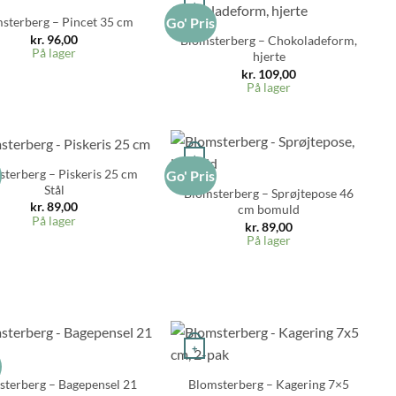
+
sterberg – Pincet 35 cm
Go' Pris
kr.
96,00
Blomsterberg – Chokoladeform,
På lager
hjerte
kr.
109,00
På lager
+
terberg – Piskeris 25 cm
s
Go' Pris
Stål
Blomsterberg – Sprøjtepose 46
kr.
89,00
cm bomuld
På lager
kr.
89,00
På lager
+
s
sterberg – Bagepensel 21
Blomsterberg – Kagering 7×5