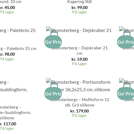
 bund, 10 cm
Kagering Stål
kr.
45,00
kr.
99,00
På lager
På lager
+
+
Go' Pris
Go' Pri
Blomsterberg – Dejskraber 21
Bloms
g – Paletkniv 25 cm
cm
kr.
98,00
På lager
kr.
59,00
På lager
+
+
Go' Pris
Go' Pri
Blomsterbergs – Muffinform 12
Blom
stk. Grå silikone
msterberg –
kr.
179,00
e-/buddingform,
På lager
silikone
r.
117,00
På lager