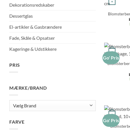
+
Dekorationsredskaber
Blomsterber
Dessertglas
El-artikler & Gasbrændere
Fade, Skåle & Opsatser
Kageringe & Udstikkere
+
Go' Pris
Blomsterberg
PRIS
Mindste
Højeste
pris
pris
MÆRKE/BRAND
+
Go' Pris
FARVE
Blomsterbe