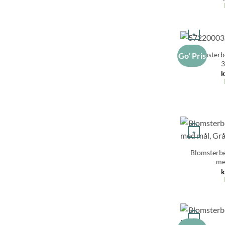
+
Blomsterbe
Go' Pris
3
k
+
Blomsterbe
me
k
+