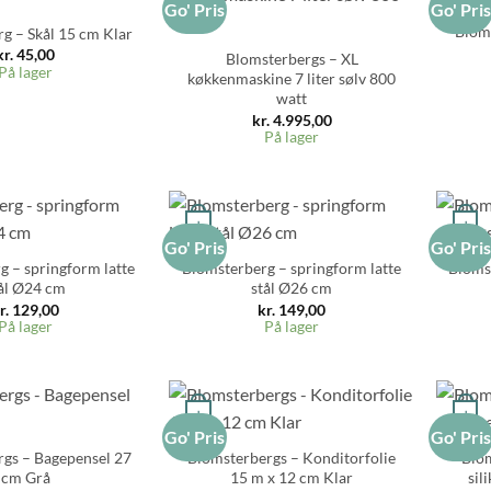
Go' Pris
Go' Pri
+
Bloms
g – Skål 15 cm Klar
kr.
45,00
Blomsterbergs – XL
På lager
køkkenmaskine 7 liter sølv 800
watt
kr.
4.995,00
På lager
+
+
Go' Pris
Go' Pri
g – springform latte
Blomsterberg – springform latte
Bloms
ål Ø24 cm
stål Ø26 cm
r.
129,00
kr.
149,00
På lager
På lager
+
+
Go' Pris
Go' Pri
gs – Bagepensel 27
Blomsterbergs – Konditorfolie
Blom
cm Grå
15 m x 12 cm Klar
sil