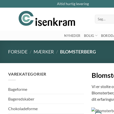
Altid hurtig levering
Søg
efter:
NYHEDER
BOLIG
BORDD
FORSIDE
/
MÆRKER
/
BLOMSTERBERG
Blomst
VAREKATEGORIER
Vi er stolte
Bageforme
Blomsterberg.
Bageredskaber
dit erfarings
Chokoladeforme