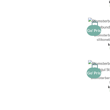
+
Go' Pris
Blomsterb
silikoneb
k
+
Go' Pris
Blomsterber
k