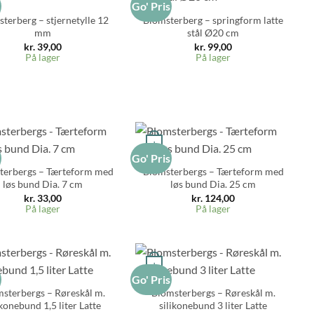
s
Go' Pris
terberg – stjernetylle 12
Blomsterberg – springform latte
mm
stål Ø20 cm
kr.
39,00
kr.
99,00
På lager
På lager
+
s
Go' Pris
terbergs – Tærteform med
Blomsterbergs – Tærteform med
løs bund Dia. 7 cm
løs bund Dia. 25 cm
kr.
33,00
kr.
124,00
På lager
På lager
+
s
Go' Pris
sterbergs – Røreskål m.
Blomsterbergs – Røreskål m.
ikonebund 1,5 liter Latte
silikonebund 3 liter Latte