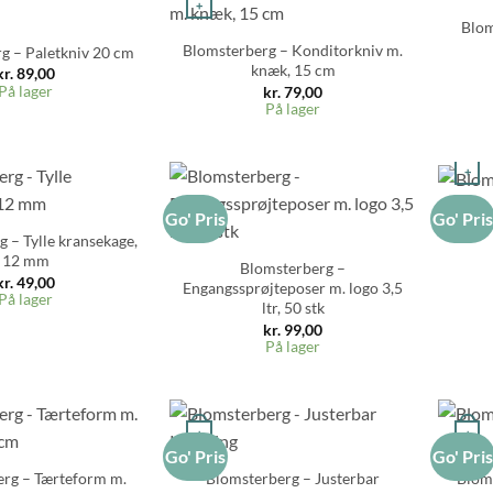
+
Blom
Blomsterberg – Konditorkniv m.
g – Paletkniv 20 cm
knæk, 15 cm
kr.
89,00
På lager
kr.
79,00
På lager
+
Bloms
Go' Pris
Go' Pri
+
 – Tylle kransekage,
12 mm
Blomsterberg –
kr.
49,00
Engangssprøjteposer m. logo 3,5
På lager
ltr, 50 stk
kr.
99,00
På lager
+
+
Go' Pris
Go' Pri
rg – Tærteform m.
Blomsterberg – Justerbar
Blom