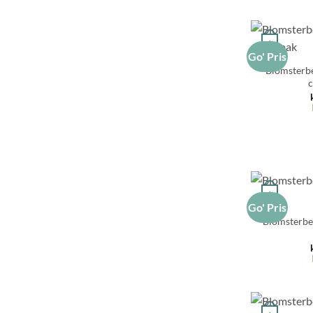
+
Go' Pris
Blomsterbe
c
+
Go' Pris
Blomsterbe