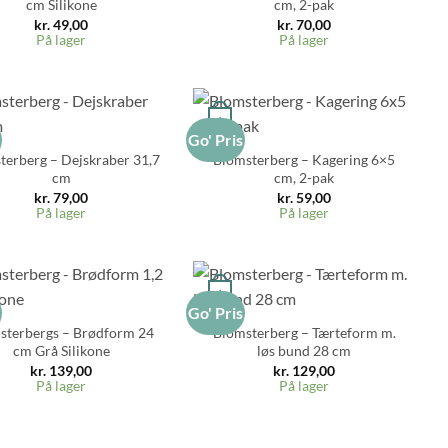
cm Silikone
cm, 2-pak
kr.
49,00
kr.
70,00
På lager
På lager
+
s
Go' Pris
terberg – Dejskraber 31,7
Blomsterberg – Kagering 6×5
cm
cm, 2-pak
kr.
79,00
kr.
59,00
På lager
På lager
+
s
Go' Pris
sterbergs – Brødform 24
Blomsterberg – Tærteform m.
cm Grå Silikone
løs bund 28 cm
kr.
139,00
kr.
129,00
På lager
På lager