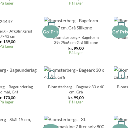
På lager
På lager
+
+
rg – Afkølingsrist
Go' Pris
Go' Pri
7×43 cm
Blomsterberg – Bageform
Bloms
r.
139,00
39x25x6 cm Grå Silikone
På lager
kr.
99,00
På lager
+
+
rg – Bageunderlag
Blomsterberg – Bageark 30 x 40
Bloms
d mål, Grå
cm, Grå
r.
170,00
kr.
99,00
På lager
På lager
+