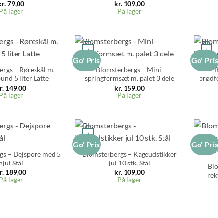
kr.
79,00
kr.
109,00
På lager
På lager
+
+
Go' Pris
Go' Pri
ergs – Røreskål m.
Blomsterbergs – Mini-
B
und 5 liter Latte
springformsæt m. palet 3 dele
brødfo
r.
149,00
kr.
159,00
På lager
På lager
+
Go' Pris
Go' Pri
+
gs – Dejspore med 5
Blomsterbergs – Kageudstikker
hjul Stål
jul 10 stk. Stål
Blo
r.
189,00
kr.
109,00
rek
På lager
På lager