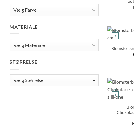
løs
MATERIALE
+
Blomsterber
STØRRELSE
+
Blo
Chokolad
k