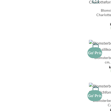
+
Blomst
Charlotte
+
Go' Pris
Blomsterb
cm, 
k
+
Go' Pris
Blomsterbe
Ca