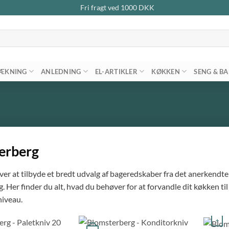
Fri fragt ved
1000
DKK
ÆKNING
ANLEDNING
EL-ARTIKLER
KØKKEN
SENG & B
erberg
 over at tilbyde et bredt udvalg af bageredskaber fra det anerkend
 Her finder du alt, hvad du behøver for at forvandle dit køkken ti
niveau.
+