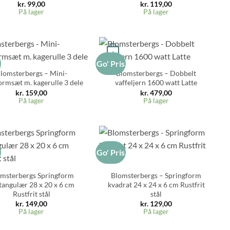
kr.
99,00
kr.
119,00
På lager
På lager
+
s
Go' Pris
lomsterbergs – Mini-
Blomsterbergs – Dobbelt
rmsæt m. kagerulle 3 dele
vaffeljern 1600 watt Latte
kr.
159,00
kr.
479,00
På lager
På lager
s
Go' Pris
+
msterbergs Springform
Blomsterbergs – Springform
tangulær 28 x 20 x 6 cm
kvadrat 24 x 24 x 6 cm Rustfrit
Rustfrit stål
stål
kr.
149,00
kr.
129,00
På lager
På lager