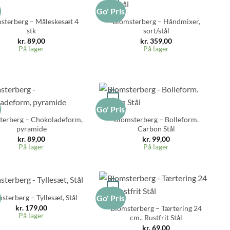
+
s
Go' Pris
sterberg – Måleskesæt 4
Blomsterberg – Håndmixer,
stk
sort/stål
kr.
89,00
kr.
359,00
På lager
På lager
+
s
Go' Pris
terberg – Chokoladeform,
Blomsterberg – Bolleform.
pyramide
Carbon Stål
kr.
89,00
kr.
99,00
På lager
På lager
+
sterberg – Tyllesæt, Stål
s
Go' Pris
kr.
179,00
Blomsterberg – Tærtering 24
På lager
cm., Rustfrit Stål
kr.
69,00