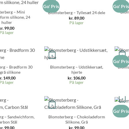
+
+
Go' Pris
Go' Pri
erberg – Mini
Blom
Blomsterberg – Tyllesæt 24 dele
form silikone, 24
kr.
89,00
huller
På lager
kr.
99,00
På lager
+
+
Go' Pri
erg – Brødform 30
Blomsterberg – Udstikkersæt,
Bloms
grå silikone
hjerte
r.
149,00
kr.
106,00
På lager
På lager
+
+
Blom
Go' Pri
rg – Sandwichform,
Blomsterberg – Chokoladeform
rbon Stål
Silikone, Grå
kr.
99,00
kr.
99,00