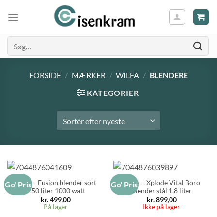
Søg
efter:
FORSIDE
/
MÆRKER
/
WILFA
/
BLENDERE
KATEGORIER
Wilfa – Fusion blender sort
Wilfa – Xplode Vital Boro
Go' Pris
Go' Pris
1,50 liter 1000 watt
Blender stål 1,8 liter
kr.
499,00
kr.
899,00
På lager
Ikke på lager