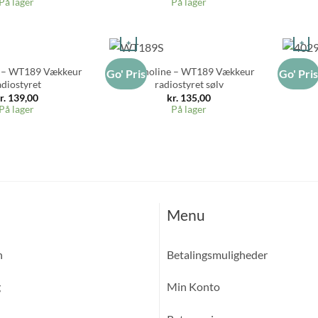
På lager
På lager
+
+
e – WT189 Vækkeur
Technoline – WT189 Vækkeur
Techn
Go' Pris
Go' Pri
adiostyret
radiostyret sølv
r.
139,00
kr.
135,00
På lager
På lager
Menu
n
Betalingsmuligheder
g
Min Konto