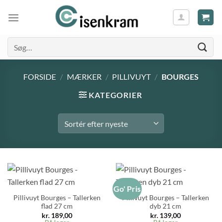
Søg
efter:
FORSIDE
/
MÆRKER
/
PILLIVUYT
/
BOURGES
KATEGORIER
Go' Pris
Pillivuyt Bourges – Tallerken
Pillivuyt Bourges – Tallerken
flad 27 cm
dyb 21 cm
kr.
189,00
kr.
139,00