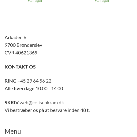
På lager
På lager
Arkaden 6
9700 Brønderslev
CVR 40621369
KONTAKT OS
RING
+45 29 64 56 22
Alle
hverdage
10.00 - 14.00
SKRIV
web@cc-isenkram.dk
Vi bestræber os på at besvare inden 48 t.
Menu