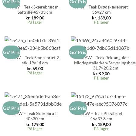
Go' Pris
Go' Pris
RAW – Teak Skærebræt m.
RAW – Teak Brødskærebræt
Saftrille 45×33 cm
36×27 cm
kr.
189,00
kr.
139,00
På lager
På lager
Go' Pris
Go' Pris
RAW – Teak Smørebræt 2
RAW – Teak Rektangulær
stk. 19×14 cm
Middagstallerken/Serveringsbræ
31.7×20.2 cm
kr.
69,00
På lager
kr.
99,00
På lager
Go' Pris
Go' Pris
RAW – Teak Skærebræt
RAW – Teak Pizzabræt
40×30 cm
46×37.8 cm
kr.
179,00
kr.
189,00
På lager
På lager