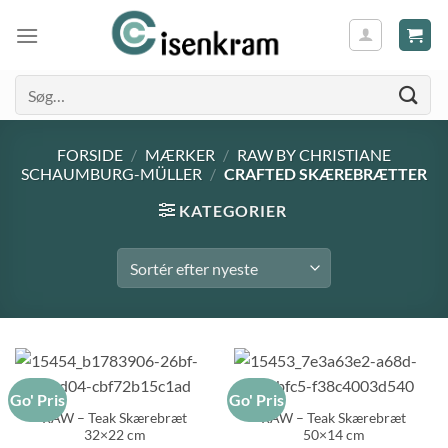
Søg
efter:
FORSIDE
/
MÆRKER
/
RAW BY CHRISTIANE
SCHAUMBURG-MÜLLER
/
CRAFTED SKÆREBRÆTTER
KATEGORIER
Go' Pris
Go' Pris
RAW – Teak Skærebræt
RAW – Teak Skærebræt
32×22 cm
50×14 cm