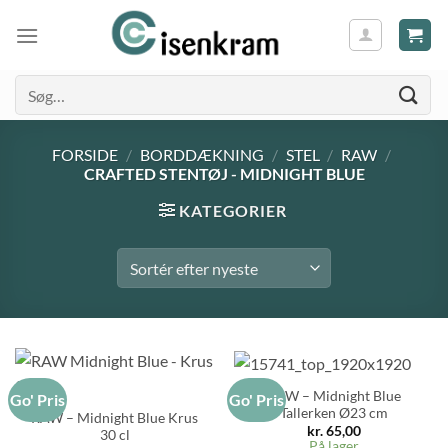
Søg
efter:
FORSIDE
/
BORDDÆKNING
/
STEL
/
RAW
/
CRAFTED STENTØJ - MIDNIGHT BLUE
KATEGORIER
RAW – Midnight Blue
Go' Pris
Go' Pris
Tallerken Ø23 cm
RAW – Midnight Blue Krus
kr.
65,00
30 cl
På lager