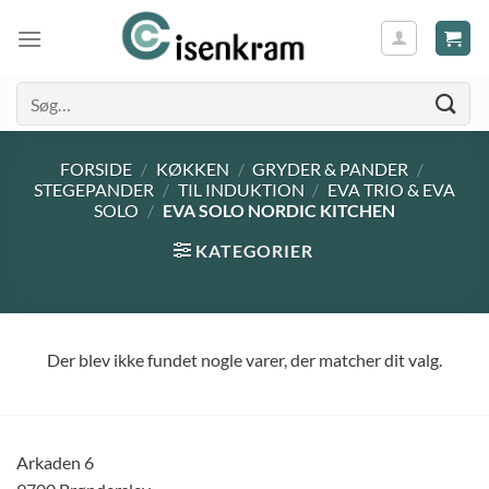
Søg
efter:
FORSIDE
/
KØKKEN
/
GRYDER & PANDER
/
STEGEPANDER
/
TIL INDUKTION
/
EVA TRIO & EVA
SOLO
/
EVA SOLO NORDIC KITCHEN
KATEGORIER
Der blev ikke fundet nogle varer, der matcher dit valg.
Arkaden 6