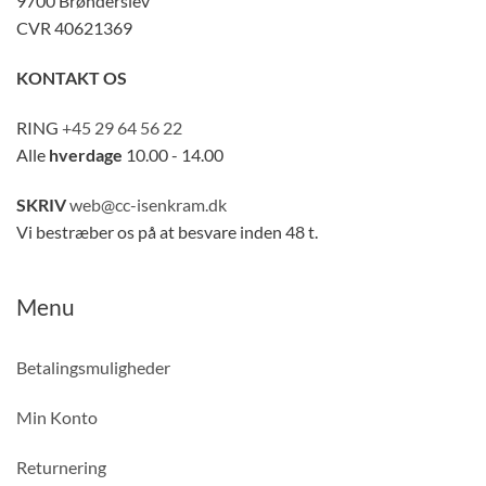
9700 Brønderslev
CVR 40621369
KONTAKT OS
RING
+45 29 64 56 22
Alle
hverdage
10.00 - 14.00
SKRIV
web@cc-isenkram.dk
Vi bestræber os på at besvare inden 48 t.
Menu
Betalingsmuligheder
Min Konto
Returnering