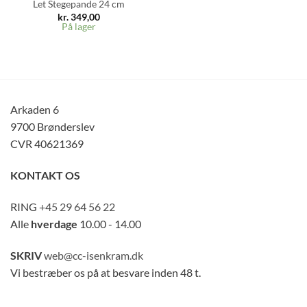
Let Stegepande 24 cm
kr.
349,00
På lager
Arkaden 6
9700 Brønderslev
CVR 40621369
KONTAKT OS
RING
+45 29 64 56 22
Alle
hverdage
10.00 - 14.00
SKRIV
web@cc-isenkram.dk
Vi bestræber os på at besvare inden 48 t.