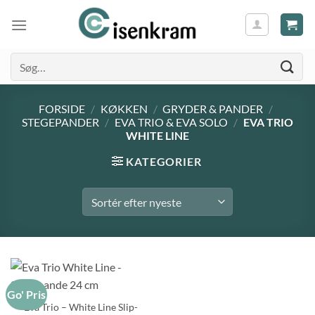
Søg
efter:
FORSIDE
/
KØKKEN
/
GRYDER & PANDER
/
STEGEPANDER
/
EVA TRIO & EVA SOLO
/
EVA TRIO
WHITE LINE
KATEGORIER
Go' Pris
Eva Trio – White Line Slip-