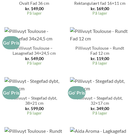
Ovalt Fad 36 cm
Rektangulært fad 16×11 cm
kr.
149,00
kr.
169,00
På lager
På lager
Go' Pris
Pillivuyt Toulouse –
Pillivuyt Toulouse – Rundt
Lasagnefad 34×24,5 cm
Fad 12 cm
kr.
549,00
kr.
119,00
På lager
På lager
Go' Pris
Go' Pris
Pillivuyt – Stegefad dybt,
Pillivuyt – Stegefad dybt,
38×21 cm
32×17 cm
kr.
599,00
kr.
349,00
På lager
På lager