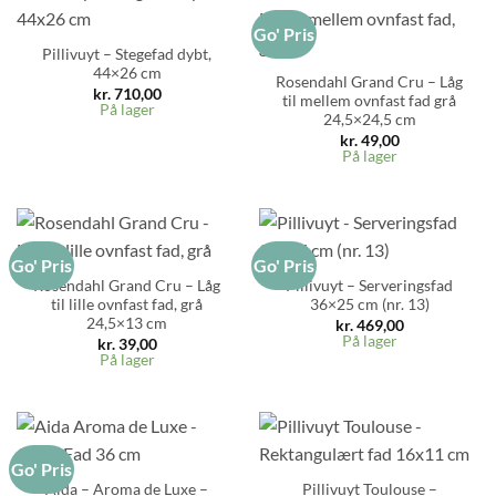
Go' Pris
Pillivuyt – Stegefad dybt,
44×26 cm
Rosendahl Grand Cru – Låg
kr.
710,00
til mellem ovnfast fad grå
På lager
24,5×24,5 cm
kr.
49,00
På lager
Go' Pris
Go' Pris
Rosendahl Grand Cru – Låg
Pillivuyt – Serveringsfad
til lille ovnfast fad, grå
36×25 cm (nr. 13)
24,5×13 cm
kr.
469,00
På lager
kr.
39,00
På lager
Go' Pris
Aida – Aroma de Luxe –
Pillivuyt Toulouse –