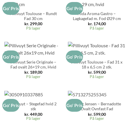
Go' Pris
Go' Pris
Pillivuyt Toulouse – Rundt
Aida Aroma Gastro –
Fad 30 cm
Lagkagefad m. Fod Ø29 cm
kr.
299,00
kr.
174,00
På lager
På lager
Go' Pris
Go' Pris
Pillivuyt Serie Originale –
Pillivuyt Toulouse – Fad 31 x
Fad ovalt 26×19 cm, Hvid
18 x 6,5 cm 2 stk.
kr.
189,00
kr.
599,00
På lager
På lager
Pillivuyt – Stegefad hvid 2
Georg Jensen – Bernadotte
Go' Pris
Go' Pris
stk
Ovalt Ovnfast Fad
kr.
449,00
kr.
599,00
På lager
På lager