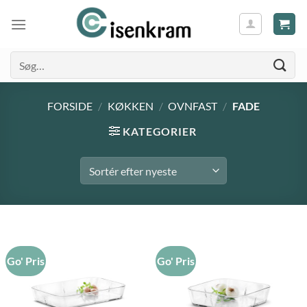
Søg
efter:
FORSIDE
/
KØKKEN
/
OVNFAST
/
FADE
KATEGORIER
Go' Pris
Go' Pris