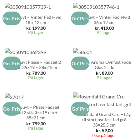
Pillivuyt – Vinter Fad Hvid
Pillivuyt – Vinter Fad Hvid
Go' Pris
Go' Pris
18 x 12 cm
36 x 12 cm
kr.
199,00
kr.
419,00
På lager
På lager
Pillivuyt Plissé – Fadsæt 2
Aida – Aroma Ovnfast Fade
Go' Pris
Go' Pris
stk. 35×19 + 38x21cm
Glas 2 stk.
kr.
789,00
kr.
89,00
På lager
På lager
Pillivuyt – Plissé Fadsæt
Go' Pris
Go' Pris
hvid 2 stk. 35×19 cm +
Rosendahl Grand Cru – Låg
38×21 cm
til stort ovnfast fad grå
kr.
799,00
38×25,5 cm
På lager
kr.
59,00
Ikke på lager