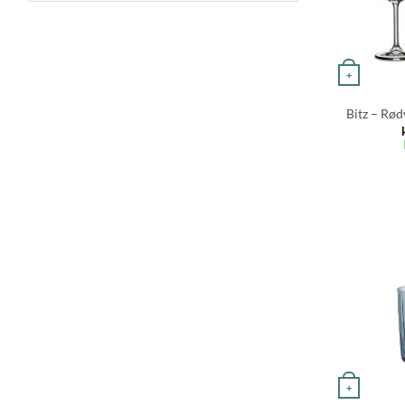
+
Bitz – Rødv
+