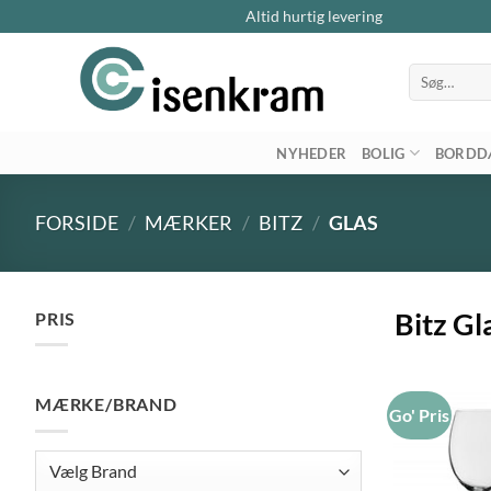
Altid hurtig levering
Søg
efter:
NYHEDER
BOLIG
BORDD
FORSIDE
/
MÆRKER
/
BITZ
/
GLAS
Bitz Gl
PRIS
Mindste
Højeste
pris
pris
MÆRKE/BRAND
Go' Pris