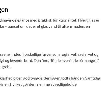
gen
dinavisk elegance med praktisk funktionalitet. Hvert glas er
kke – uanset om det er et glas vand til aftensmaden, en
sene findes i forskellige farver som røgfarvet, ravfarvet og
ligt og levende bord. Den fine, riflede overflade på mange af
t greb.
t klarhed og en god tyngde, der ligger godt i hånden. Samtidig
skinen, hvilket gør dem nemme at vedligeholde.