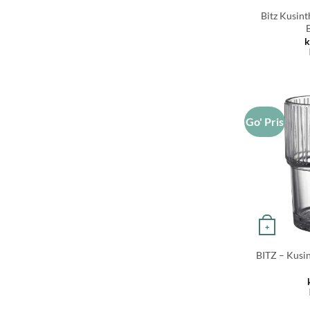
Bitz Kusint
B
k
Go' Pris
+
BITZ – Kusin