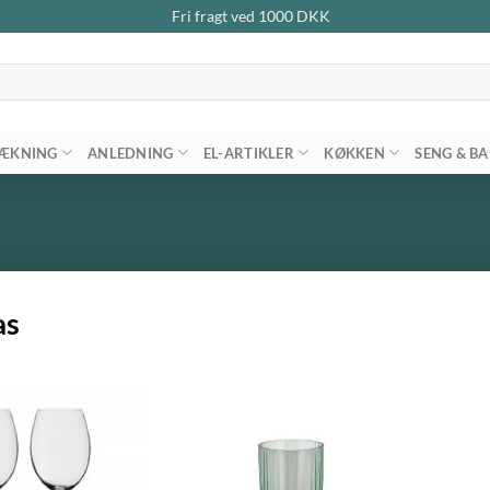
Fri fragt ved
1000
DKK
ÆKNING
ANLEDNING
EL-ARTIKLER
KØKKEN
SENG & B
as