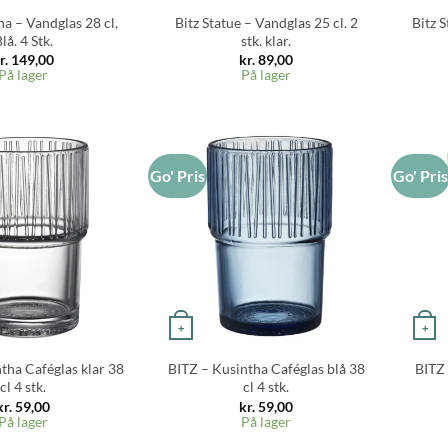
ha – Vandglas 28 cl,
Bitz Statue – Vandglas 25 cl. 2
Bitz S
lå. 4 Stk.
stk. klar.
r.
149,00
kr.
89,00
På lager
På lager
Go' Pris
Go' Pri
+
+
tha Caféglas klar 38
BITZ – Kusintha Caféglas blå 38
BITZ 
cl 4 stk.
cl 4 stk.
kr.
59,00
kr.
59,00
På lager
På lager