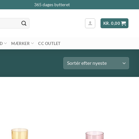
365 dages bytteret
KR.
0,00
AD
MÆRKER
CC OUTLET