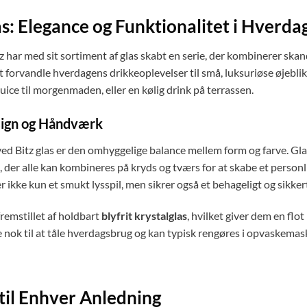
as: Elegance og Funktionalitet i Hverda
z har med sit sortiment af glas skabt en serie, der kombinerer skan
at forvandle hverdagens drikkeoplevelser til små, luksuriøse øjebli
juice til morgenmaden, eller en kølig drink på terrassen.
sign og Håndværk
ed Bitz glas er den omhyggelige balance mellem form og farve. Glas
t, der alle kan kombineres på kryds og tværs for at skabe et person
r ikke kun et smukt lysspil, men sikrer også et behageligt og sikker
remstillet af holdbart
blyfrit krystalglas
, hvilket giver dem en flo
e nok til at tåle hverdagsbrug og kan typisk rengøres i opvaskema
 til Enhver Anledning