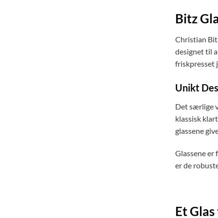
Bitz Gl
Christian Bit
designet til 
friskpresset 
Unikt De
Det særlige v
klassisk klar
glassene give
Glassene er f
er de robust
Et Glas