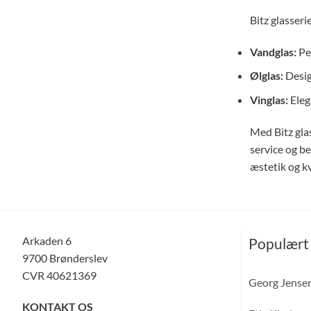
Bitz glasseri
Vandglas:
Per
Ølglas:
Desig
Vinglas:
Eleg
Med Bitz glas
service og be
æstetik og kv
Arkaden 6
Populært
9700 Brønderslev
CVR 40621369
Georg Jense
KONTAKT OS