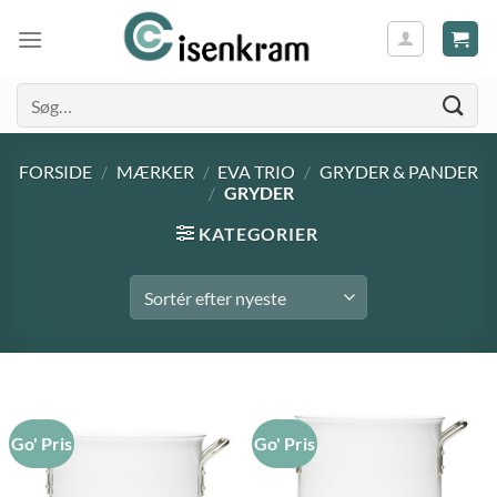
Søg
efter:
FORSIDE
/
MÆRKER
/
EVA TRIO
/
GRYDER & PANDER
/
GRYDER
KATEGORIER
Go' Pris
Go' Pris