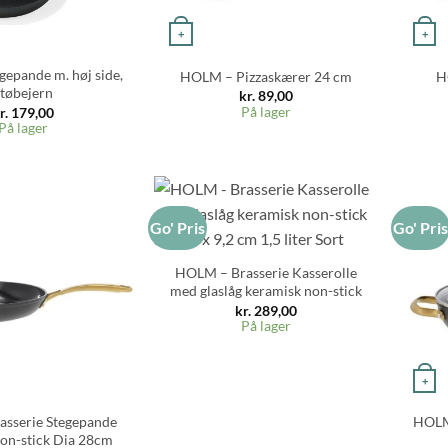
+
+
epande m. høj side,
HOLM – Pizzaskærer 24 cm
H
støbejern
kr.
89,00
På lager
r.
179,00
På lager
Go' Pris
Go' Pri
+
HOLM – Brasserie Kasserolle
med glaslåg keramisk non-stick
kr.
289,00
På lager
+
sserie Stegepande
HOLM 
on-stick Dia 28cm