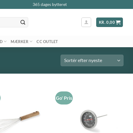
365 dages bytteret
KR.
0,00
AD
MÆRKER
CC OUTLET
s
Go' Pris