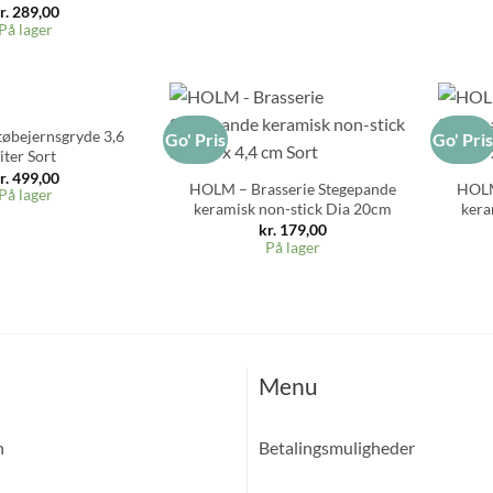
r.
289,00
På lager
øbejernsgryde 3,6
Go' Pris
Go' Pri
+
liter Sort
r.
499,00
HOLM – Brasserie Stegepande
HOLM
På lager
keramisk non-stick Dia 20cm
kera
kr.
179,00
På lager
Menu
n
Betalingsmuligheder