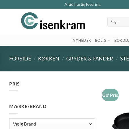
Altid hurtig levering
Søg
efter:
NYHEDER
BOLIG
BORDD
FORSIDE
/
KØKKEN
/
GRYDER & PANDER
/
ST
PRIS
Go' Pris
Mindste
Højeste
pris
pris
MÆRKE/BRAND