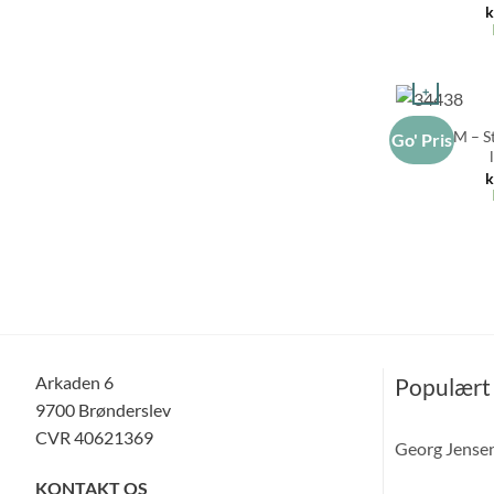
k
+
HOLM – St
Go' Pris
k
Arkaden 6
Populært
9700 Brønderslev
CVR 40621369
Georg Jense
KONTAKT OS