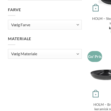
+
FARVE
HOLM – Steg
k
MATERIALE
Go' Pris
+
HOLM – Bra
keramisk n