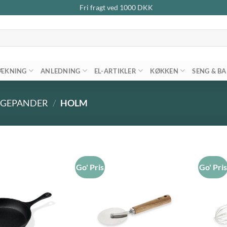
Fri fragt ved
1000
DKK
ÆKNING
ANLEDNING
EL-ARTIKLER
KØKKEN
SENG & B
EGEPANDER
/
HOLM
Go' Pris
Go' Pri