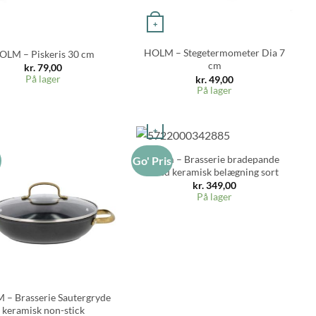
+
HOLM – Stegetermometer Dia 7
OLM – Piskeris 30 cm
cm
kr.
79,00
På lager
kr.
49,00
På lager
+
Holm – Brasserie bradepande
s
Go' Pris
med keramisk belægning sort
kr.
349,00
På lager
– Brasserie Sautergryde
keramisk non-stick