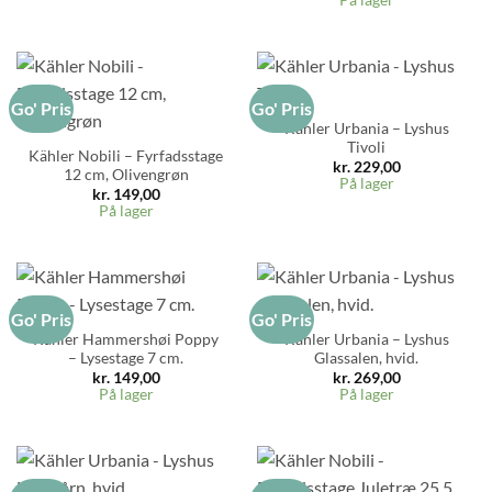
Go' Pris
Go' Pris
Kähler Urbania – Lyshus
Tivoli
Kähler Nobili – Fyrfadsstage
kr.
229,00
12 cm, Olivengrøn
På lager
kr.
149,00
På lager
Go' Pris
Go' Pris
Kähler Hammershøi Poppy
Kähler Urbania – Lyshus
– Lysestage 7 cm.
Glassalen, hvid.
kr.
149,00
kr.
269,00
På lager
På lager