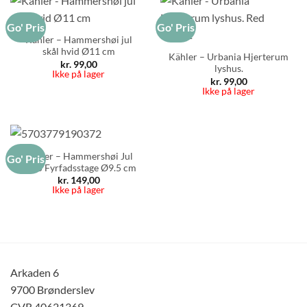
Go' Pris
Go' Pris
Kähler – Hammershøi jul
skål hvid Ø11 cm
Kähler – Urbania Hjerterum
kr.
99,00
lyshus.
Ikke på lager
kr.
99,00
Ikke på lager
Kähler – Hammershøi Jul
Go' Pris
2025 Fyrfadsstage Ø9.5 cm
kr.
149,00
Ikke på lager
Arkaden 6
9700 Brønderslev
CVR 40621369