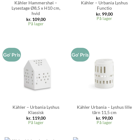
Kâhler Hammershøi –
Kähler – Urbania Lyshus
Lysestage Ø8,5 x H10 cm,
Functio
hvid
kr.
99,00
På lager
kr.
109,00
På lager
Go' Pris
Go' Pris
Kähler – Urbania Lyshus
Kähler Urbania – Lyshus lille
Klassisk
tårn 11,5 cm
kr.
119,00
kr.
99,00
På lager
På lager