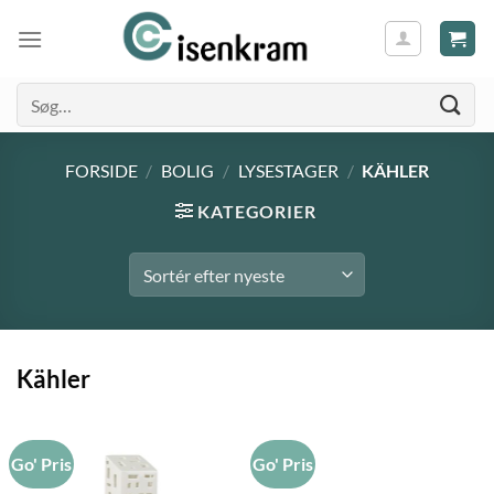
Søg
efter:
FORSIDE
/
BOLIG
/
LYSESTAGER
/
KÄHLER
KATEGORIER
Kähler
Go' Pris
Go' Pris