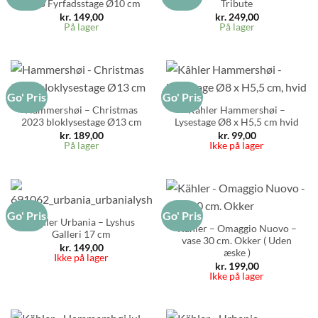
2025 Fyrfadsstage Ø10 cm
Tribute
kr.
149,00
kr.
249,00
På lager
På lager
Go' Pris
Go' Pris
Hammershøi – Christmas
Kâhler Hammershøi –
2023 bloklysestage Ø13 cm
Lysestage Ø8 x H5,5 cm hvid
kr.
189,00
kr.
99,00
På lager
Ikke på lager
Go' Pris
Go' Pris
Kähler Urbania – Lyshus
Kähler – Omaggio Nuovo –
Galleri 17 cm
vase 30 cm. Okker ( Uden
kr.
149,00
æske )
Ikke på lager
kr.
199,00
Ikke på lager