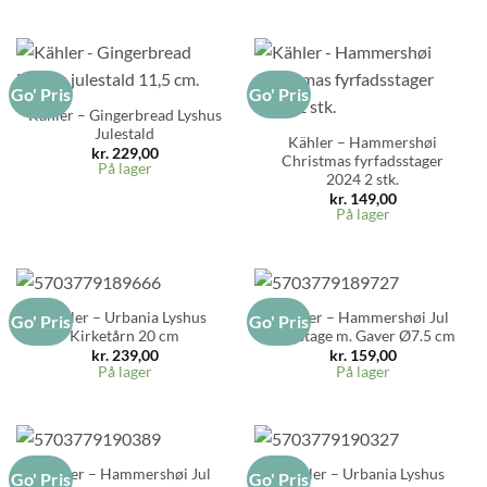
Go' Pris
Go' Pris
Kähler – Gingerbread Lyshus
Julestald
Kähler – Hammershøi
kr.
229,00
Christmas fyrfadsstager
På lager
2024 2 stk.
kr.
149,00
På lager
Kähler – Urbania Lyshus
Kähler – Hammershøi Jul
Go' Pris
Go' Pris
Kirketårn 20 cm
Lysestage m. Gaver Ø7.5 cm
kr.
239,00
kr.
159,00
På lager
På lager
Kähler – Hammershøi Jul
Kähler – Urbania Lyshus
Go' Pris
Go' Pris