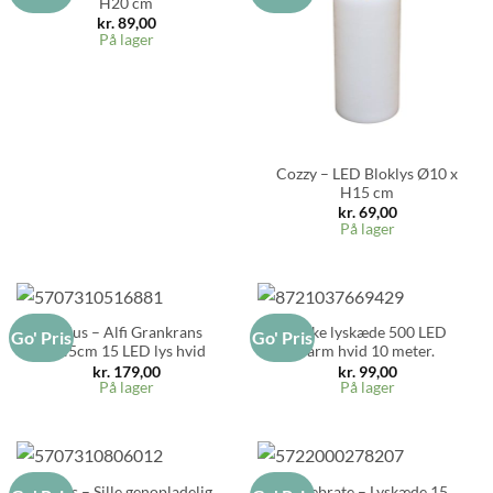
H20 cm
kr.
89,00
På lager
Cozzy – LED Bloklys Ø10 x
H15 cm
kr.
69,00
På lager
Sirius – Alfi Grankrans
Snake lyskæde 500 LED
Go' Pris
Go' Pris
Ø45cm 15 LED lys hvid
varm hvid 10 meter.
kr.
179,00
kr.
99,00
På lager
På lager
Sirius – Sille genopladelig
Celebrate – Lyskæde 15