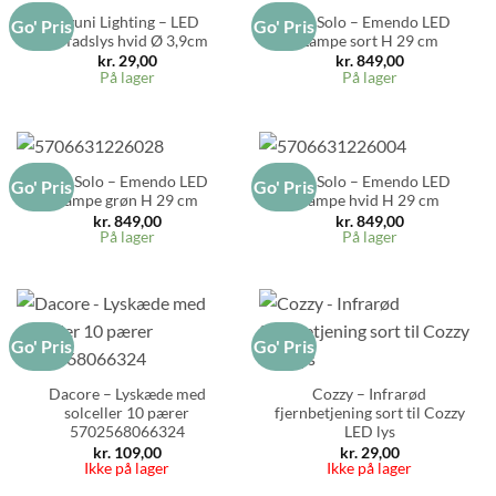
Uyuni Lighting – LED
Eva Solo – Emendo LED
Go' Pris
Go' Pris
fyrfadslys hvid Ø 3,9cm
Lampe sort H 29 cm
kr.
29,00
kr.
849,00
På lager
På lager
Eva Solo – Emendo LED
Eva Solo – Emendo LED
Go' Pris
Go' Pris
Lampe grøn H 29 cm
Lampe hvid H 29 cm
kr.
849,00
kr.
849,00
På lager
På lager
Go' Pris
Go' Pris
Dacore – Lyskæde med
Cozzy – Infrarød
solceller 10 pærer
fjernbetjening sort til Cozzy
5702568066324
LED lys
kr.
109,00
kr.
29,00
Ikke på lager
Ikke på lager