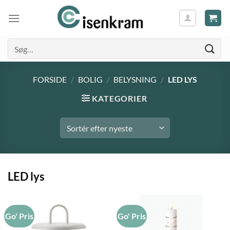
Søg
efter:
FORSIDE
/
BOLIG
/
BELYSNING
/
LED LYS
KATEGORIER
LED lys
Go' Pris
Go' Pris