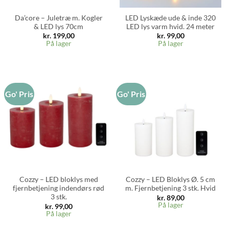
Da’core – Juletræ m. Kogler
LED Lyskæde ude & inde 320
& LED lys 70cm
LED lys varm hvid. 24 meter
kr.
199,00
kr.
99,00
På lager
På lager
Go' Pris
Go' Pris
Cozzy – LED bloklys med
Cozzy – LED Bloklys Ø. 5 cm
fjernbetjening indendørs rød
m. Fjernbetjening 3 stk. Hvid
3 stk.
kr.
89,00
På lager
kr.
99,00
På lager