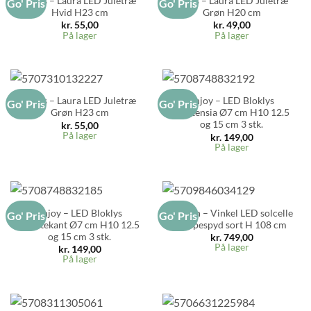
Sirius – Laura LED Juletræ
Sirius – Laura LED Juletræ
Go' Pris
Go' Pris
Hvid H23 cm
Grøn H20 cm
kr.
55,00
kr.
49,00
På lager
På lager
Sirius – Laura LED Juletræ
Enjoy – LED Bloklys
Go' Pris
Go' Pris
Grøn H23 cm
Hortensia Ø7 cm H10 12.5
og 15 cm 3 stk.
kr.
55,00
På lager
kr.
149,00
På lager
Enjoy – LED Bloklys
Stelton – Vinkel LED solcelle
Go' Pris
Go' Pris
Grøftekant Ø7 cm H10 12.5
lampespyd sort H 108 cm
og 15 cm 3 stk.
kr.
749,00
På lager
kr.
149,00
På lager