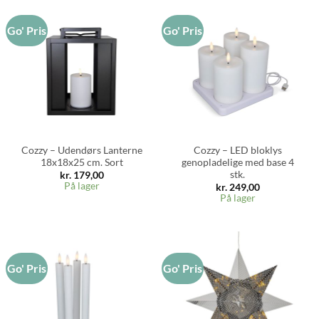
Go' Pris
Go' Pris
Cozzy – Udendørs Lanterne
Cozzy – LED bloklys
18x18x25 cm. Sort
genopladelige med base 4
stk.
kr.
179,00
På lager
kr.
249,00
På lager
Go' Pris
Go' Pris