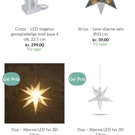
Cozzy – LED stagelys
Sirius – Lene stjerne sølv
genopladelige med base 4
Ø33 cm
stk. 22.5 cm
kr.
39,00
På lager
kr.
299,00
På lager
Go' Pris
Go' Pris
Day – Stjerne LED lys 3D
Day – Stjerne LED lys 3D
27cm
12cm