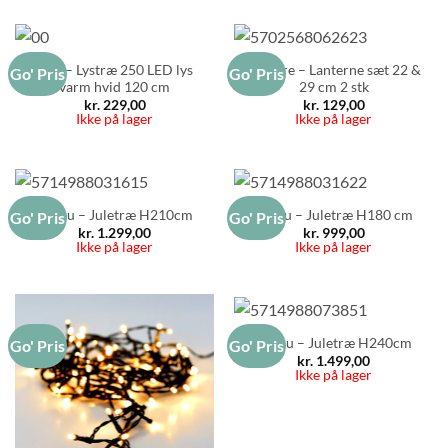
Day – Lystræ 250 LED lys
Da’core – Lanterne sæt 22 &
Go' Pris
Go' Pris
varm hvid 120 cm
29 cm 2 stk
kr.
229,00
kr.
129,00
Ikke på lager
Ikke på lager
Schou – Juletræ H210cm
Schou – Juletræ H180 cm
Go' Pris
Go' Pris
kr.
1.299,00
kr.
999,00
Ikke på lager
Ikke på lager
Schou – Juletræ H240cm
Go' Pris
Go' Pris
kr.
1.499,00
Ikke på lager