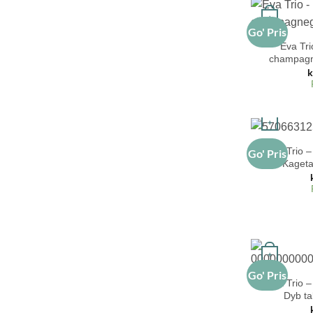
+
Go' Pris
Eva Tri
champagne
k
+
Eva Trio –
Go' Pris
Kageta
+
Go' Pris
Eva Trio –
Dyb ta