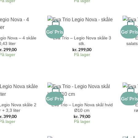
På lager
På lager
+
+
Go' Pris
Go' Pri
egio Nova – 4 skåle
Eva Trio – Legio Nova skåle 3
E
0,43 liter
stk.
salat
r.
299,00
kr.
299,00
På lager
På lager
+
+
Go' Pris
Go' Pri
 Legio Nova skåle 2
Eva Trio – Legio Nova skål hvid
E
er + 3,3 liter
Ø10 cm
rø
r.
399,00
kr.
79,00
På lager
På lager