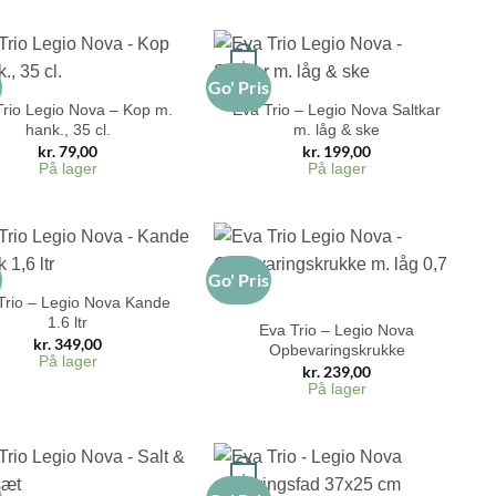
+
s
Go' Pris
Trio Legio Nova – Kop m.
Eva Trio – Legio Nova Saltkar
hank., 35 cl.
m. låg & ske
kr.
79,00
kr.
199,00
På lager
På lager
s
Go' Pris
+
Trio – Legio Nova Kande
1.6 ltr
Eva Trio – Legio Nova
kr.
349,00
Opbevaringskrukke
På lager
kr.
239,00
På lager
+