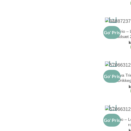
+
Eva Trio –
Go' Pris
fadsæt 
k
+
Eva Tri
Go' Pris
Drikkeg
k
+
Eva Trio – 
Go' Pris
r
k