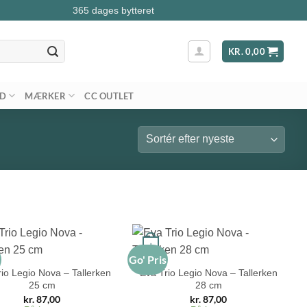
365 dages bytteret
KR.
0,00
AD
MÆRKER
CC OUTLET
+
s
Go' Pris
io Legio Nova – Tallerken
Eva Trio Legio Nova – Tallerken
25 cm
28 cm
kr.
87,00
kr.
87,00