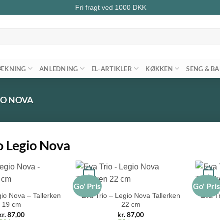
Fri fragt ved
1000
DKK
ÆKNING
ANLEDNING
EL-ARTIKLER
KØKKEN
SENG & B
IO NOVA
o Legio Nova
+
+
Go' Pris
Go' Pri
gio Nova – Tallerken
Eva Trio – Legio Nova Tallerken
Eva Tr
19 cm
22 cm
kr.
87,00
kr.
87,00