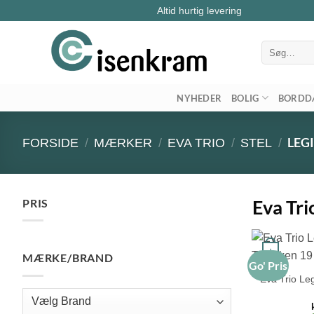
Altid hurtig levering
Søg
efter:
NYHEDER
BOLIG
BORDD
LEG
FORSIDE
/
MÆRKER
/
EVA TRIO
/
STEL
/
Eva Tri
PRIS
Mindste
Højeste
pris
pris
+
MÆRKE/BRAND
Go' Pris
Eva Trio Le