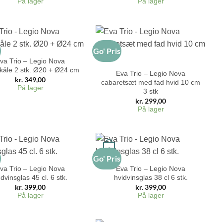
På lager
På lager
s
Go' Pris
+
va Trio – Legio Nova
skåle 2 stk. Ø20 + Ø24 cm
Eva Trio – Legio Nova
kr.
349,00
cabaretsæt med fad hvid 10 cm
På lager
3 stk
kr.
299,00
På lager
+
s
Go' Pris
va Trio – Legio Nova
Eva Trio – Legio Nova
dvinsglas 45 cl. 6 stk.
hvidvinsglas 38 cl 6 stk.
kr.
399,00
kr.
399,00
På lager
På lager