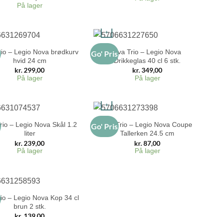
På lager
+
rio – Legio Nova brødkurv
Eva Trio – Legio Nova
s
Go' Pris
hvid 24 cm
Drikkeglas 40 cl 6 stk.
kr.
299,00
kr.
349,00
På lager
På lager
+
rio – Legio Nova Skål 1.2
Eva Trio – Legio Nova Coupe
s
Go' Pris
liter
Tallerken 24.5 cm
kr.
239,00
kr.
87,00
På lager
På lager
io – Legio Nova Kop 34 cl
s
brun 2 stk.
kr.
139,00