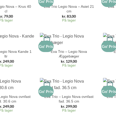
Go' Pris
Go' Pri
gio Nova – Krus 40
Eva Trio Legio Nova – Asiet 21
Eva 
cl
cm
kr.
79,00
kr.
83,00
På lager
På lager
+
+
Go' Pris
Go' Pri
Legio Nova Kande 1
Eva Trio – Legio Nova
E
ltr
Æggebæger
r.
249,00
kr.
129,00
På lager
På lager
+
+
Go' Pris
Go' Pri
 Legio Nova ovnfast
Eva Trio – Legio Nova ovnfast
Eva T
d. 30.6 cm
fad. 36.5 cm
r.
249,00
kr.
299,00
På lager
På lager