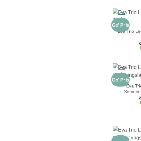
+
Go' Pris
Eva Trio Le
k
+
Go' Pris
Eva Tri
Serveri
k