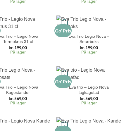
På lager
På lager
+
s
Go' Pris
va Trio – Legio Nova
Eva Trio Legio Nova –
Termokrus 31 cl
Smørboks
kr.
199,00
kr.
199,00
På lager
På lager
+
s
Go' Pris
va Trio – Legio Nova
Eva trio – Legio Nova
Kagestander
lagkagefad
kr.
569,00
kr.
569,00
På lager
På lager
+