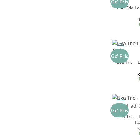
Go' Pris
Eva Trio Le
+
Go' Pris
Eva Trio – 
k
+
Go' Pris
Eva Trio –
fa
k