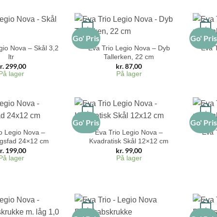
+
+
Go' Pris
Go' Pri
gio Nova – Skål 3,2
Eva Trio Legio Nova – Dyb
Eva 
ltr
Tallerken, 22 cm
r.
299,00
kr.
87,00
På lager
På lager
+
+
Go' Pris
Go' Pri
o Legio Nova –
Eva Trio Legio Nova –
Eva 
ngsfad 24×12 cm
Kvadratisk Skål 12×12 cm
r.
199,00
kr.
99,00
På lager
På lager
+
+