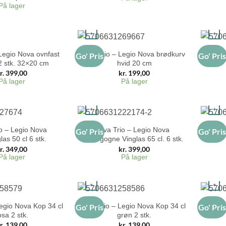
På lager
+
+
 Legio Nova ovnfast
Eva Trio – Legio Nova brødkurv
Eva T
Go' Pris
Go' Pri
2 stk. 32×20 cm
hvid 20 cm
r.
399,00
kr.
199,00
På lager
På lager
+
+
o – Legio Nova
Eva Trio – Legio Nova
Eva T
Go' Pris
Go' Pri
las 50 cl 6 stk.
Bourgogne Vinglas 65 cl. 6 stk.
r.
349,00
kr.
399,00
På lager
På lager
+
+
Legio Nova Kop 34 cl
Eva Trio – Legio Nova Kop 34 cl
Eva Tr
Go' Pris
Go' Pri
osa 2 stk.
grøn 2 stk.
r.
139,00
kr.
139,00