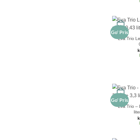
+
Go' Pris
Eva Trio L
k
+
Go' Pris
Eva Trio –
lit
k