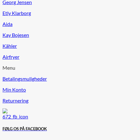
Georg Jensen
Etly Klarborg
Aida
Kay Bojesen
Kähler
Airfryer
Menu
Betalingsmuligheder
Min Konto
Returnering
FØLG OS PÅ FACEBOOK