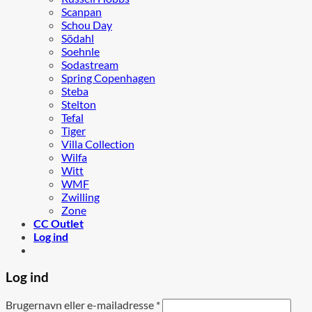
Scanpan
Schou Day
Södahl
Soehnle
Sodastream
Spring Copenhagen
Steba
Stelton
Tefal
Tiger
Villa Collection
Wilfa
Witt
WMF
Zwilling
Zone
CC Outlet
Log ind
Log ind
Brugernavn eller e-mailadresse
*