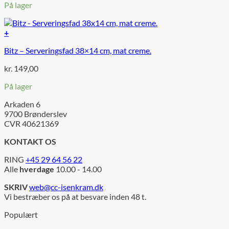
På lager
+
Bitz – Serveringsfad 38×14 cm, mat creme.
kr.
149,00
På lager
Arkaden 6
9700 Brønderslev
CVR 40621369
KONTAKT OS
RING
+45 29 64 56 22
Alle
hverdage
10.00 - 14.00
SKRIV
web@cc-isenkram.dk
Vi bestræber os på at besvare inden 48 t.
Populært