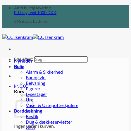
Altid hurtig levering
Fri fragt ved
1000
DKK
365 dages bytteret
Søg efter:
Nyheder
Bolig
Alarm & Sikkerhed
Bar og vin
Belysning
kr.
0,00
Figurer
Kurv
Lysestager
Ure
Vaser & Urtepotteskjulere
Borddækning
Bestik
Dug & dækkeservietter
Ingen varer i kurven.
Glas