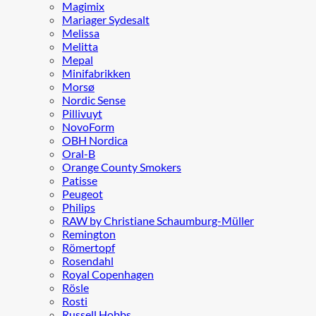
Magimix
Mariager Sydesalt
Melissa
Melitta
Mepal
Minifabrikken
Morsø
Nordic Sense
Pillivuyt
NovoForm
OBH Nordica
Oral-B
Orange County Smokers
Patisse
Peugeot
Philips
RAW by Christiane Schaumburg-Müller
Remington
Römertopf
Rosendahl
Royal Copenhagen
Rösle
Rosti
Russell Hobbs