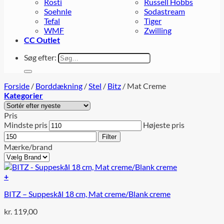
Rosti
Russell Hobbs
Soehnle
Sodastream
Tefal
Tiger
WMF
Zwilling
CC Outlet
Søg efter:
Forside
/
Borddækning
/
Stel
/
Bitz
/
Mat Creme
Kategorier
Pris
Mindste pris
Højeste pris
Filter
Mærke/brand
+
BITZ – Suppeskål 18 cm, Mat creme/Blank creme
kr.
119,00