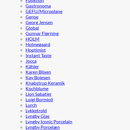
Funktion
Gastronoma
GEFU/Microplane
Gense
Georg Jensen
Global
Gunnar Flørning
HOLM
Holmegaard
Hoptimist
Instant Taste
Jocca
Kähler
Karen Blixen
Kay Bojesen
Knabstrup Keramik
Kochblume
Lion Sabatier
Luigi Bormioli
Lurch
Lykketrold
Lyngby Glas
Lyngby Iconic Porcelain
Lyngby Porcelæn