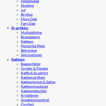
Fødselsdag
Student
Jul
Bryllup
Mors Dag
Fars Dag
El-artikler
Husholdning
Brandalarm
Køkken
Personlig Pleje
Belysning
Vejrstationer
Køkken
Bageartikler
Gryder & Pander
Kaffe & te udstyr
Køkkenartikler
Køkkenknive & Sakse
Køkkenmaskiner
Køkkentekstiler
Krydderier
Smagskoncentrat
Ovnfast