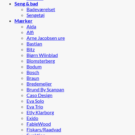
Seng & bad
Badeværelset
Sengetøj
Mærker
Aida
Alfi
Arne Jacobsen ure
Bastian
Bitz
Bjørn Wiinblad
Blomsterberg
Bodum
Bosch
Braun
Bredemeijer
Brund By Scanpan
Caso Design
Eva Solo
Eva Trio
Etly Klarborg
Exido
FableWood
Fiskars/Raadvad