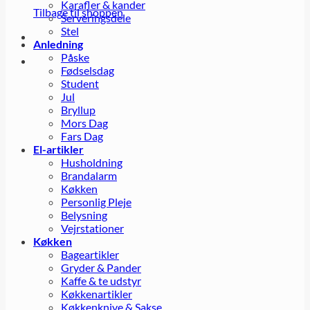
Karafler & kander
Tilbage til shoppen
Serveringsdele
Stel
Anledning
Påske
Fødselsdag
Student
Jul
Bryllup
Mors Dag
Fars Dag
El-artikler
Husholdning
Brandalarm
Køkken
Personlig Pleje
Belysning
Vejrstationer
Køkken
Bageartikler
Gryder & Pander
Kaffe & te udstyr
Køkkenartikler
Køkkenknive & Sakse