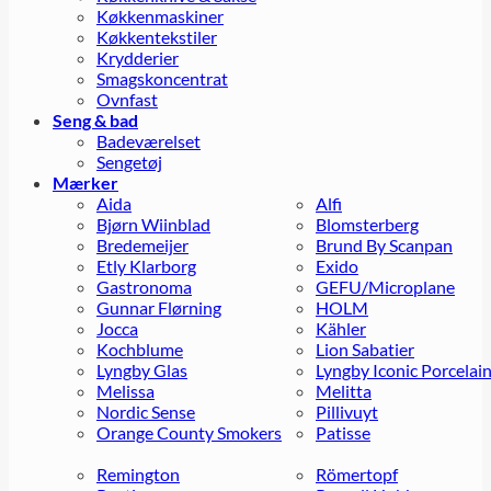
Køkkenmaskiner
Køkkentekstiler
Krydderier
Smagskoncentrat
Ovnfast
Seng & bad
Badeværelset
Sengetøj
Mærker
Aida
Alfi
Bjørn Wiinblad
Blomsterberg
Bredemeijer
Brund By Scanpan
Etly Klarborg
Exido
Gastronoma
GEFU/Microplane
Gunnar Flørning
HOLM
Jocca
Kähler
Kochblume
Lion Sabatier
Lyngby Glas
Lyngby Iconic Porcelai
Melissa
Melitta
Nordic Sense
Pillivuyt
Orange County Smokers
Patisse
Remington
Römertopf