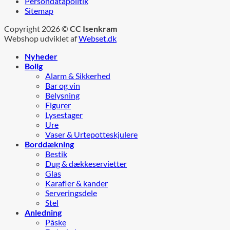
Persondatapolitik
Sitemap
Copyright 2026 ©
CC Isenkram
Webshop udviklet af
Webset.dk
Nyheder
Bolig
Alarm & Sikkerhed
Bar og vin
Belysning
Figurer
Lysestager
Ure
Vaser & Urtepotteskjulere
Borddækning
Bestik
Dug & dækkeservietter
Glas
Karafler & kander
Serveringsdele
Stel
Anledning
Påske