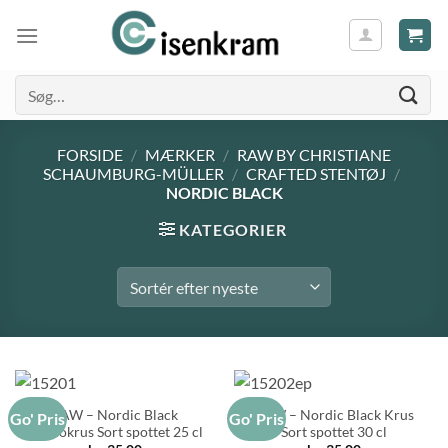
Søg
efter:
FORSIDE
/
MÆRKER
/
RAW BY CHRISTIANE
SCHAUMBURG-MÜLLER
/
CRAFTED STENTØJ
/
NORDIC BLACK
KATEGORIER
RAW – Nordic Black
RAW – Nordic Black Krus
Go' Pris
Go' Pris
Termokrus Sort spottet 25 cl
Sort spottet 30 cl