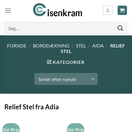
Søg
efter:
FORSIDE
/
BORDDÆKNING
/
STEL
/
AIDA
/
RELIEF
STEL
KATEGORIER
Relief Stel fra Adia
Go' Pris
Go' Pris