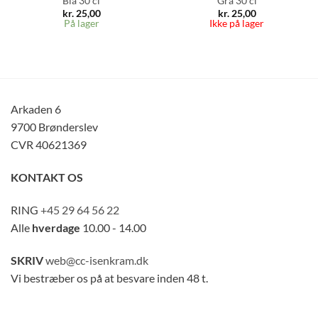
Blå 30 cl
Grå 30 cl
kr.
25,00
kr.
25,00
På lager
Ikke på lager
Arkaden 6
9700 Brønderslev
CVR 40621369
KONTAKT OS
RING
+45 29 64 56 22
Alle
hverdage
10.00 - 14.00
SKRIV
web@cc-isenkram.dk
Vi bestræber os på at besvare inden 48 t.