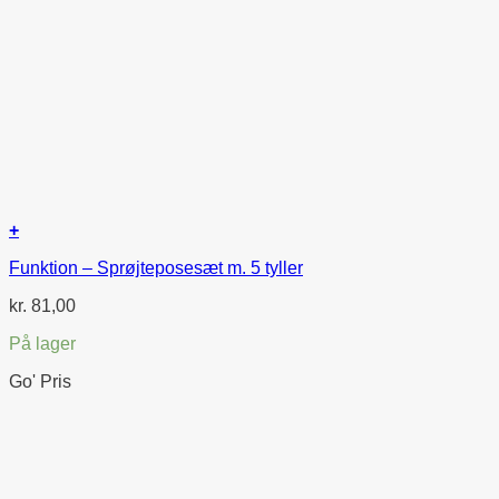
+
Funktion – Sprøjteposesæt m. 5 tyller
kr.
81,00
På lager
Go' Pris