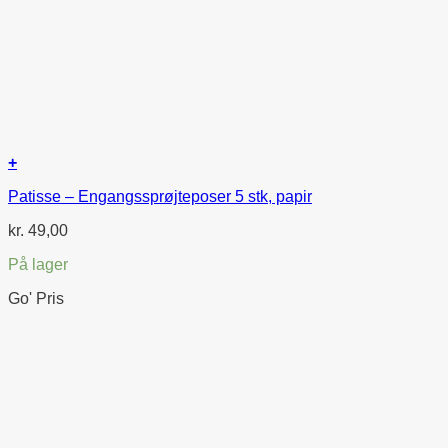
+
Patisse – Engangssprøjteposer 5 stk, papir
kr.
49,00
På lager
Go' Pris