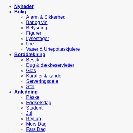
Nyheder
Bolig
Alarm & Sikkerhed
Bar og vin
Belysning
Figurer
Lysestager
Ure
Vaser & Urtepotteskjulere
Borddækning
Bestik
Dug & dækkeservietter
Glas
Karafler & kander
Serveringsdele
Stel
Anledning
Påske
Fødselsdag
Student
Jul
Bryllup
Mors Dag
Fars Dag