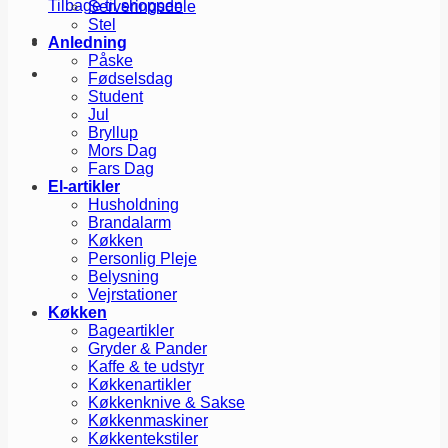
Tilbage til shoppen
Serveringsdele
Stel
Anledning
Påske
Fødselsdag
Student
Jul
Bryllup
Mors Dag
Fars Dag
El-artikler
Husholdning
Brandalarm
Køkken
Personlig Pleje
Belysning
Vejrstationer
Køkken
Bageartikler
Gryder & Pander
Kaffe & te udstyr
Køkkenartikler
Køkkenknive & Sakse
Køkkenmaskiner
Køkkentekstiler