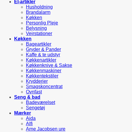
El-artikler
Husholdning
Brandalarm
Køkken
Personlig Pleje
Belysning
Vejrstationer
Køkken
Bageartikler
Gryder & Pander
Kaffe & te udstyr
Køkkenartikler
Køkkenknive & Sakse
Køkkenmaskiner
Køkkentekstiler
Krydderier
Smagskoncentrat
Ovnfast
Seng & bad
Badeværelset
Sengetøj
Mærker
Aida
Alfi
Arne Jacobsen ure