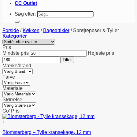
CC Outlet
Søg efter:
Forside
/
Køkken
/
Bageartikler
/
Sprøjteposer & Tyller
Kategorier
Pris
Mindste pris
Højeste pris
Filter
Mærke/brand
Farve
Materiale
Størrelse
Go' Pris
+
Blomsterberg – Tylle kransekage, 12 mm