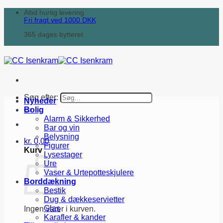
Altid hurtig levering
Fri fragt ved
1000
DKK
365 dages bytteret
Søg efter:
Nyheder
Bolig
Alarm & Sikkerhed
Bar og vin
Belysning
kr.
0,00
Figurer
Kurv
Lysestager
Ure
Vaser & Urtepotteskjulere
Borddækning
Bestik
Dug & dækkeservietter
Glas
Ingen varer i kurven.
Karafler & kander