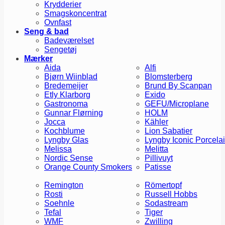
Krydderier
Smagskoncentrat
Ovnfast
Seng & bad
Badeværelset
Sengetøj
Mærker
Aida
Alfi
Bjørn Wiinblad
Blomsterberg
Bredemeijer
Brund By Scanpan
Etly Klarborg
Exido
Gastronoma
GEFU/Microplane
Gunnar Flørning
HOLM
Jocca
Kähler
Kochblume
Lion Sabatier
Lyngby Glas
Lyngby Iconic Porcela
Melissa
Melitta
Nordic Sense
Pillivuyt
Orange County Smokers
Patisse
Remington
Römertopf
Rosti
Russell Hobbs
Soehnle
Sodastream
Tefal
Tiger
WMF
Zwilling