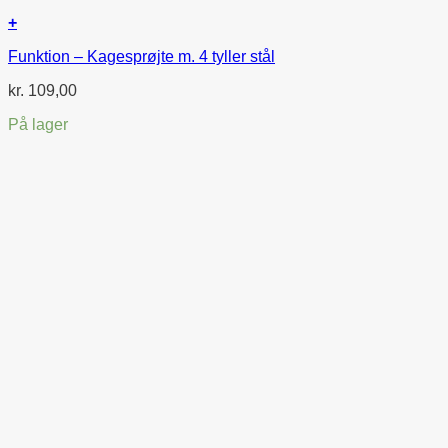
+
Funktion – Kagesprøjte m. 4 tyller stål
kr.
109,00
På lager