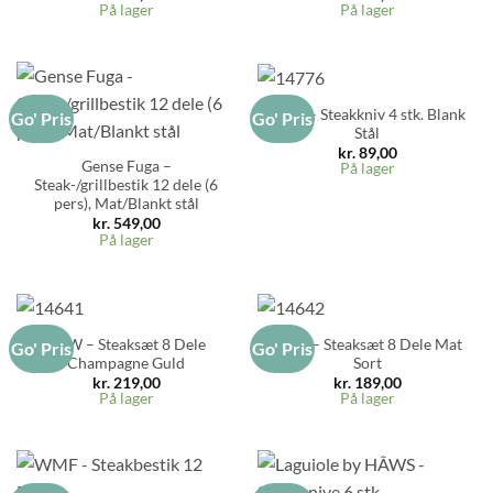
På lager
På lager
RAW – Steakkniv 4 stk. Blank
Go' Pris
Go' Pris
Stål
kr.
89,00
Gense Fuga –
På lager
Steak-/grillbestik 12 dele (6
pers), Mat/Blankt stål
kr.
549,00
På lager
RAW – Steaksæt 8 Dele
RAW – Steaksæt 8 Dele Mat
Go' Pris
Go' Pris
Champagne Guld
Sort
kr.
219,00
kr.
189,00
På lager
På lager