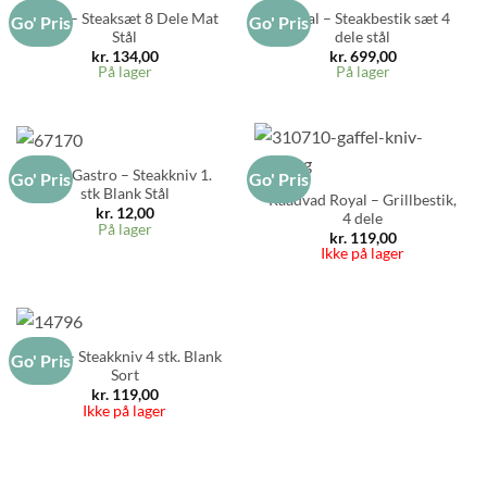
RAW – Steaksæt 8 Dele Mat
Global – Steakbestik sæt 4
Go' Pris
Go' Pris
Stål
dele stål
kr.
134,00
kr.
699,00
På lager
På lager
Aida Gastro – Steakkniv 1.
Go' Pris
Go' Pris
stk Blank Stål
Raadvad Royal – Grillbestik,
kr.
12,00
4 dele
På lager
kr.
119,00
Ikke på lager
RAW – Steakkniv 4 stk. Blank
Go' Pris
Sort
kr.
119,00
Ikke på lager