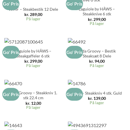
Go' Pris
Go' Pris
Laguiole by HÂWS –
WMF – Steakbestik 12 Dele
Steakknive 6 stk
kr.
289,00
På lager
kr.
299,00
På lager
Laguiole by HÂWS –
Aida Groovy – Bestik
Go' Pris
Go' Pris
Steakgaffeler 6 stk
Steaksæt 8 Dele
kr.
299,00
kr.
94,00
På lager
På lager
Aida Groovy – Steakkniv 1.
RAW – Steakkniv 4 stk. Guld
Go' Pris
Go' Pris
stk 22.4 cm
kr.
139,00
På lager
kr.
12,00
På lager