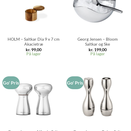
HOLM – Saltkar Dia 9 x 7 cm
Georg Jensen – Bloom
Akacietræ
Saltkar og Ske
kr.
99,00
kr.
199,00
På lager
På lager
Go' Pris
Go' Pris