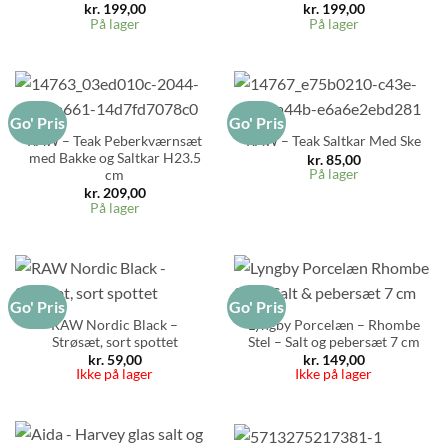
kr.
199,00
kr.
199,00
På lager
På lager
Go' Pris
Go' Pris
RAW – Teak Peberkværnsæt
RAW – Teak Saltkar Med Ske
med Bakke og Saltkar H23.5
kr.
85,00
På lager
cm
kr.
209,00
På lager
Go' Pris
Go' Pris
RAW Nordic Black –
Lyngby Porcelæn – Rhombe
Strøsæt, sort spottet
Stel – Salt og pebersæt 7 cm
kr.
59,00
kr.
149,00
Ikke på lager
Ikke på lager