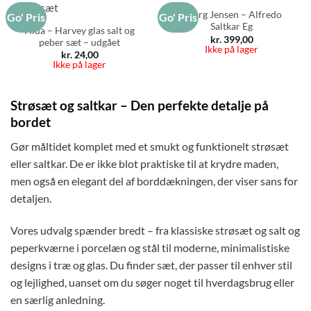
Georg Jensen – Alfredo
Go' Pris
Go' Pris
Saltkar Eg
Aida – Harvey glas salt og
kr.
399,00
peber sæt – udgået
Ikke på lager
kr.
24,00
Ikke på lager
Strøsæt og saltkar – Den perfekte detalje på
bordet
Gør måltidet komplet med et smukt og funktionelt strøsæt
eller saltkar. De er ikke blot praktiske til at krydre maden,
men også en elegant del af borddækningen, der viser sans for
detaljen.
Vores udvalg spænder bredt – fra klassiske strøsæt og salt og
peperkværne i porcelæn og stål til moderne, minimalistiske
designs i træ og glas. Du finder sæt, der passer til enhver stil
og lejlighed, uanset om du søger noget til hverdagsbrug eller
en særlig anledning.