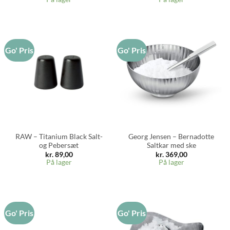
Go' Pris
Go' Pris
RAW – Titanium Black Salt-
Georg Jensen – Bernadotte
og Pebersæt
Saltkar med ske
kr.
89,00
kr.
369,00
På lager
På lager
Go' Pris
Go' Pris