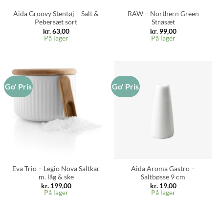
Aida Groovy Stentøj – Salt &
RAW – Northern Green
Pebersæt sort
Strøsæt
kr.
63,00
kr.
99,00
På lager
På lager
Go' Pris
Go' Pris
Eva Trio – Legio Nova Saltkar
Aida Aroma Gastro –
m. låg & ske
Saltbøsse 9 cm
kr.
199,00
kr.
19,00
På lager
På lager