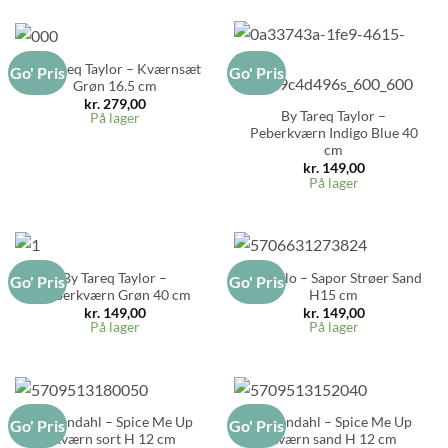
By Tareq Taylor – Kværnsæt
Go' Pris
Go' Pris
Grøn 16.5 cm
kr.
279,00
By Tareq Taylor –
På lager
Peberkværn Indigo Blue 40
cm
kr.
149,00
På lager
By Tareq Taylor –
Eva Solo – Sapor Strøer Sand
Go' Pris
Go' Pris
Peberkværn Grøn 40 cm
H15 cm
kr.
149,00
kr.
149,00
På lager
På lager
Rosendahl – Spice Me Up
Rosendahl – Spice Me Up
Go' Pris
Go' Pris
kværn sort H 12 cm
kværn sand H 12 cm