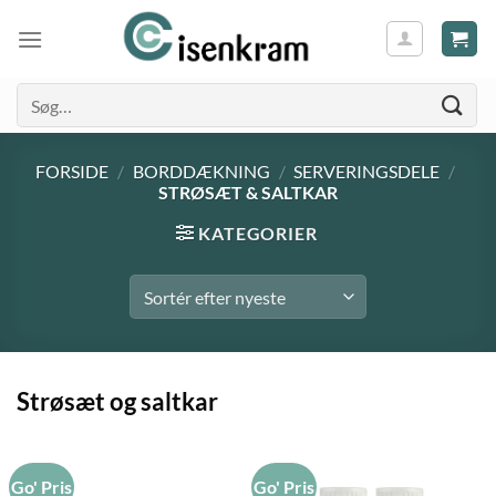
Søg
efter:
FORSIDE
/
BORDDÆKNING
/
SERVERINGSDELE
/
STRØSÆT & SALTKAR
KATEGORIER
Strøsæt og saltkar
Go' Pris
Go' Pris