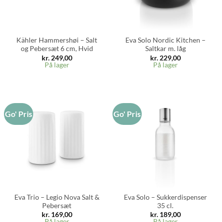
Kähler Hammershøi – Salt
Eva Solo Nordic Kitchen –
og Pebersæt 6 cm, Hvid
Saltkar m. låg
kr.
249,00
kr.
229,00
På lager
På lager
Go' Pris
Go' Pris
Eva Trio – Legio Nova Salt &
Eva Solo – Sukkerdispenser
Pebersæt
35 cl.
kr.
169,00
kr.
189,00
På lager
På lager