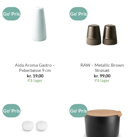
Go' Pris
Go' Pris
Aida Aroma Gastro –
RAW – Metallic Brown
Peberbøsse 9 cm
Strøsæt
kr.
19,00
kr.
99,00
På lager
På lager
Go' Pris
Go' Pris