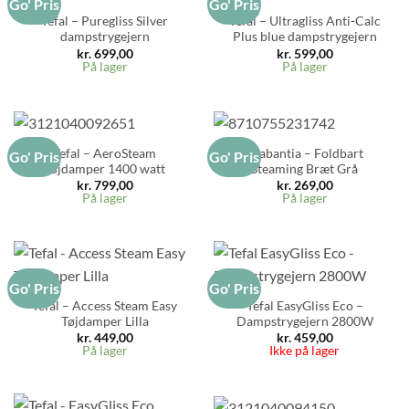
Go' Pris
Go' Pris
Tefal – Puregliss Silver
Tefal – Ultragliss Anti-Calc
dampstrygejern
Plus blue dampstrygejern
kr.
699,00
kr.
599,00
På lager
På lager
Tefal – AeroSteam
Brabantia – Foldbart
Go' Pris
Go' Pris
Tøjdamper 1400 watt
Steaming Bræt Grå
kr.
799,00
kr.
269,00
På lager
På lager
Go' Pris
Go' Pris
Tefal – Access Steam Easy
Tefal EasyGliss Eco –
Tøjdamper Lilla
Dampstrygejern 2800W
kr.
449,00
kr.
459,00
På lager
Ikke på lager