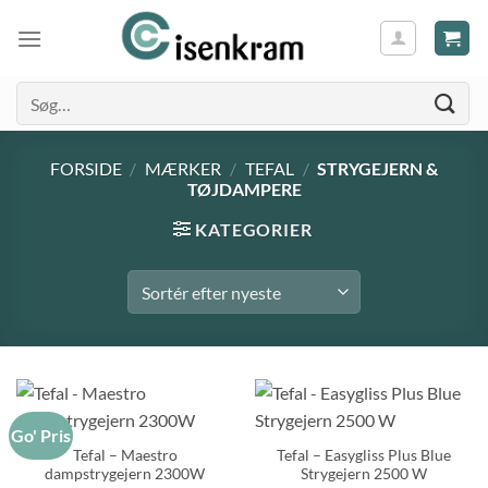
Søg
efter:
FORSIDE
/
MÆRKER
/
TEFAL
/
STRYGEJERN &
TØJDAMPERE
KATEGORIER
Go' Pris
Tefal – Maestro
Tefal – Easygliss Plus Blue
dampstrygejern 2300W
Strygejern 2500 W