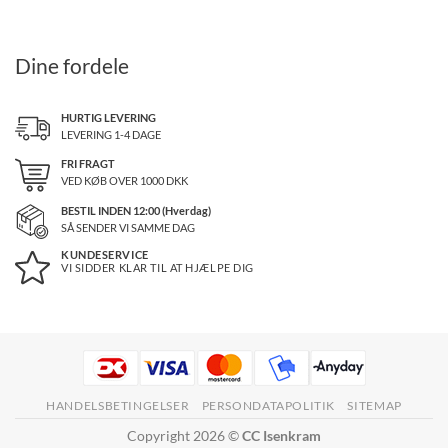
Dine fordele
HURTIG LEVERING
LEVERING 1-4 DAGE
FRI FRAGT
VED KØB OVER
1000
DKK
BESTIL INDEN 12:00 (Hverdag)
SÅ SENDER VI SAMME DAG
KUNDESERVICE
VI SIDDER KLAR TIL AT HJÆLPE DIG
HANDELSBETINGELSER
PERSONDATAPOLITIK
SITEMAP
Copyright 2026 ©
CC Isenkram