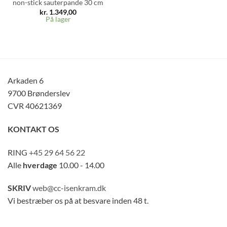
non-stick sauterpande 30 cm
kr.
1.349,00
På lager
Arkaden 6
9700 Brønderslev
CVR 40621369
KONTAKT OS
RING
+45 29 64 56 22
Alle
hverdage
10.00 - 14.00
SKRIV
web@cc-isenkram.dk
Vi bestræber os på at besvare inden 48 t.