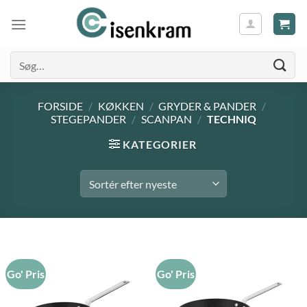
Søg
efter:
FORSIDE
/
KØKKEN
/
GRYDER & PANDER
/
STEGEPANDER
/
SCANPAN
/
TECHNIQ
KATEGORIER
Go' Pris
Go' Pris