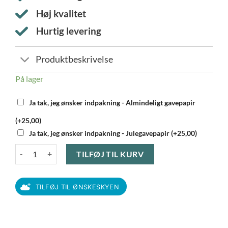
Høj kvalitet
Hurtig levering
Produktbeskrivelse
På lager
Ja tak, jeg ønsker indpakning - Almindeligt gavepapir
(+25,00)
Ja tak, jeg ønsker indpakning - Julegavepapir (+25,00)
Aida - Moments Bestiksæt 24 dele antal
TILFØJ TIL KURV
TILFØJ TIL ØNSKESKYEN