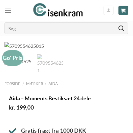
Søg
efter:
Go' Pris
FORSIDE
/
MÆRKER
/
AIDA
Aida – Moments Bestiksæt 24 dele
kr.
199,00
Gratis fragt fra
1000
DKK