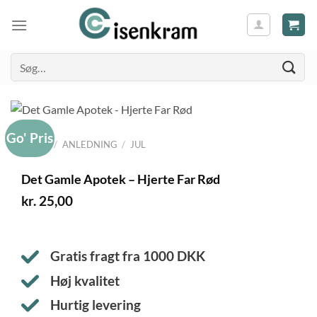
Søg
efter:
Go' Pris
FORSIDE
/
ANLEDNING
/
JUL
Det Gamle Apotek – Hjerte Far Rød
kr.
25,00
Gratis fragt fra
1000
DKK
Høj kvalitet
Hurtig levering