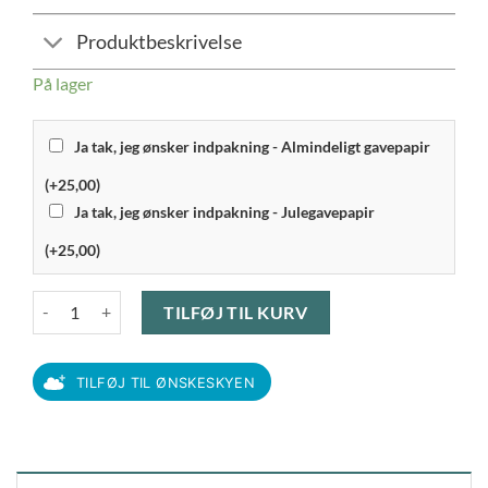
Produktbeskrivelse
På lager
Ja tak, jeg ønsker indpakning - Almindeligt gavepapir
(+25,00)
Ja tak, jeg ønsker indpakning - Julegavepapir
(+25,00)
Det Gamle Apotek - Hjerte Far Rød antal
TILFØJ TIL KURV
TILFØJ TIL ØNSKESKYEN