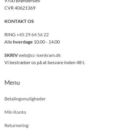
9700 Brønderslev
CVR 40621369
KONTAKT OS
RING
+45 29 64 56 22
Alle
hverdage
10.00 - 14.00
SKRIV
web@cc-isenkram.dk
Vi bestræber os på at besvare inden 48 t.
Menu
Betalingsmuligheder
Min Konto
Returnering