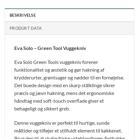
BESKRIVELSE
PRODUKT DATA
Eva Solo – Green Tool Vuggekniv
Eva Solo Green Tools vuggekniv forener
funktionalitet og æstetik og gør hakning af
krydderurter, grøntsager og nødder til en fornøjelse.
Det buede design med en skarp stålklinge sikrer
præcis og jævn hakning, mens det ergonomiske
håndtag med soft-touch overflade giver et
behageligt og sikkert greb.
Denne vuggekniv er perfekt til hurtige, sunde
måltider og tilføjer et stilfuldt element til køkkenet.
Brug den til at skabe friske urteblandinger, finthakke