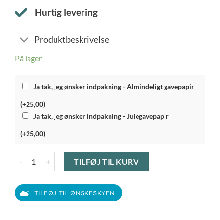
Hurtig levering
Produktbeskrivelse
På lager
Ja tak, jeg ønsker indpakning - Almindeligt gavepapir
(+25,00)
Ja tak, jeg ønsker indpakning - Julegavepapir
(+25,00)
Eva Solo - Green Tool Vuggekniv antal
TILFØJ TIL KURV
TILFØJ TIL ØNSKESKYEN