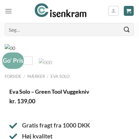
Søg
efter:
Go' Pris
FORSIDE
/
MÆRKER
/
EVA SOLO
Eva Solo – Green Tool Vuggekniv
kr.
139,00
Gratis fragt fra
1000
DKK
Høj kvalitet