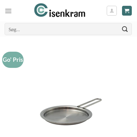
Søg
efter:
Go' Pris