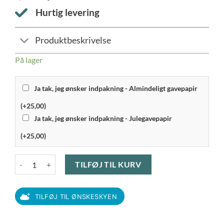
Hurtig levering
Produktbeskrivelse
På lager
Ja tak, jeg ønsker indpakning - Almindeligt gavepapir
(+25,00)
Ja tak, jeg ønsker indpakning - Julegavepapir
(+25,00)
Eva Trio - Tallerkenlåg 13 cm Rustfrit stål antal
TILFØJ TIL KURV
TILFØJ TIL ØNSKESKYEN