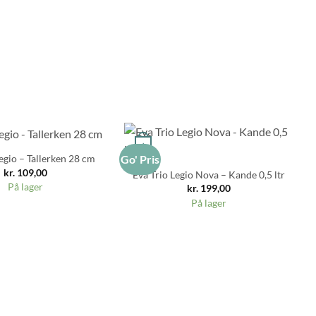
+
egio – Tallerken 28 cm
Go' Pris
Go
kr.
109,00
Eva Trio Legio Nova – Kande 0,5 ltr
På lager
kr.
199,00
På lager