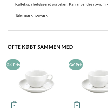
Kaffekop i helglaseret porcelæn. Kan anvendes i ovn, mik
Tåler maskinopvask.
OFTE KØBT SAMMEN MED
Go' Pris
Go' Pris
+
+