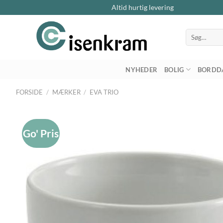
Altid hurtig levering
Søg
efter:
NYHEDER
BOLIG
BORDD
FORSIDE
/
MÆRKER
/
EVA TRIO
Go' Pris