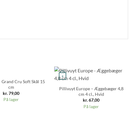
+
 Grand Cru Soft Skål 15
Go
cm
Pillivuyt Europe – Æggebæger 4,8
kr.
79,00
cm 4 cl., Hvid
På lager
kr.
67,00
På lager