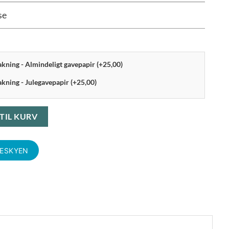
se
pakning - Almindeligt gavepapir (+25,00)
akning - Julegavepapir (+25,00)
al
 TIL KURV
KESKYEN