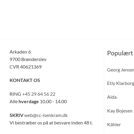
Arkaden 6
Populært
9700 Brønderslev
CVR 40621369
Georg Jense
KONTAKT OS
Etly Klarbor
RING
+45 29 64 56 22
Aida
Alle
hverdage
10.00 - 14.00
Kay Bojesen
SKRIV
web@cc-isenkram.dk
Vi bestræber os på at besvare inden 48 t.
Kähler