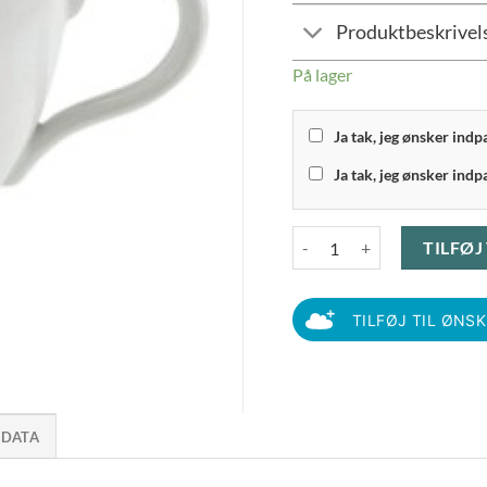
Produktbeskrivel
På lager
Ja tak, jeg ønsker ind
Ja tak, jeg ønsker indp
Eva Trio Legio - Kop 20 cl ant
TILFØJ
TILFØJ TIL ØNS
 DATA