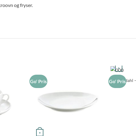
roovn og fryser.
+
Rosendahl –
Go' Pris
Go' Pris
+