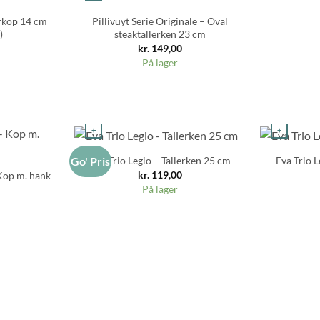
erkop 14 cm
Pillivuyt Serie Originale – Oval
)
steaktallerken 23 cm
kr.
149,00
På lager
+
+
Eva Trio Legio – Tallerken 25 cm
Eva Trio L
Go' Pris
kr.
119,00
Kop m. hank
På lager