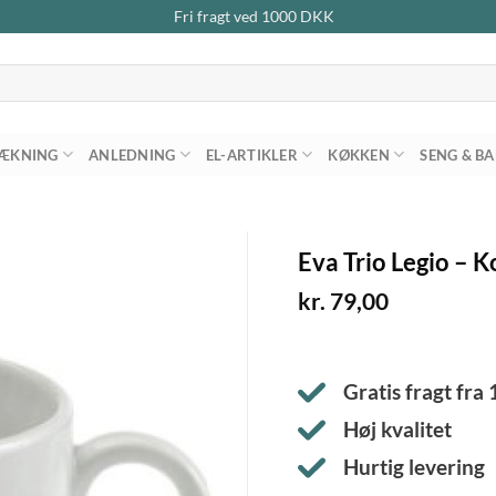
Fri fragt ved
1000
DKK
ÆKNING
ANLEDNING
EL-ARTIKLER
KØKKEN
SENG & B
Eva Trio Legio – K
kr.
79,00
Gratis fragt fra
Høj kvalitet
Hurtig levering