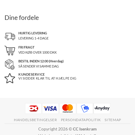
Dine fordele
HURTIG LEVERING
LEVERING 1-4 DAGE
FRI FRAGT
VED KØB OVER
1000
DKK
BESTIL INDEN 12:00 (Hverdag)
SÅ SENDER VI SAMME DAG
KUNDESERVICE
VI SIDDER KLAR TIL AT HJÆLPE DIG
HANDELSBETINGELSER
PERSONDATAPOLITIK
SITEMAP
Copyright 2026 ©
CC Isenkram