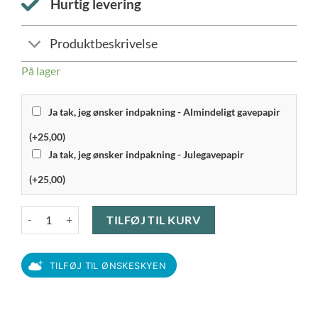
Hurtig levering
Produktbeskrivelse
På lager
Ja tak, jeg ønsker indpakning - Almindeligt gavepapir
(+25,00)
Ja tak, jeg ønsker indpakning - Julegavepapir
(+25,00)
Frederik Bagger - Crispy Aqua Dark Glas 2 stk. 23 cl antal
TILFØJ TIL KURV
TILFØJ TIL ØNSKESKYEN