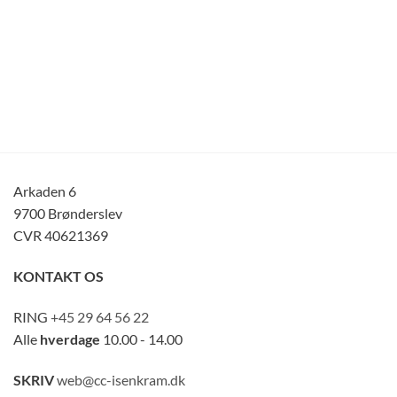
Arkaden 6
9700 Brønderslev
CVR 40621369
KONTAKT OS
RING
+45 29 64 56 22
Alle
hverdage
10.00 - 14.00
SKRIV
web@cc-isenkram.dk