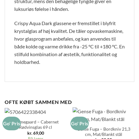
struktur, mens den behagelige tyngde giver en
luksuriøs følelse i hånden.
Crispy Aqua Dark glassene er fremstillet i blyfrit
krystalglas af høj kvalitet. De tåler opvaskemaskine,
hvor glasprogram anbefales, og kan anvendes til
både kolde og varme drikke fra -25 °C til +180 °C. En
stilfuld kombination af æstetik, funktionalitet og
holdbarhed.
OFTE KØBT SAMMEN MED
Holmegaard – Cabernet
Go' Pris
Go' Pris
Rødvinsglas 69 cl
Gense Fuga – Bordkniv 21,3
kr.
69,00
cm, Mat/Blankt stål
På lager