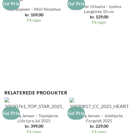
Go' Pris
Go' Pris
Kähler Urbania – Lyshus
Kay Bojesen – Mini Nissehue
Langkirke 10 cm
kr.
109,00
kr.
129,00
På lager
På lager
RELATEREDE PRODUKTER
Go' Pris
Go' Pris
Georg Jensen – Topstjerne
Georg Jensen – Julehjerte
Lille Lyra Jul 2025
Forgyldt 2025
kr.
399,00
kr.
229,00
På lager
På lager