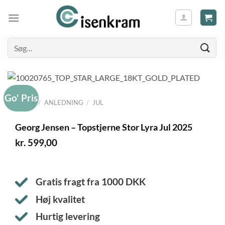
Søg
efter:
Go' Pris
FORSIDE
/
ANLEDNING
/
JUL
Georg Jensen – Topstjerne Stor Lyra Jul 2025
kr.
599,00
Gratis fragt fra
1000
DKK
Høj kvalitet
Hurtig levering