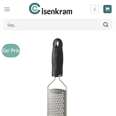
Søg
efter:
Go' Pris