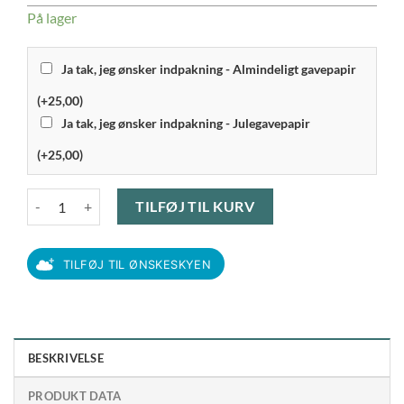
På lager
Ja tak, jeg ønsker indpakning - Almindeligt gavepapir
(+25,00)
Ja tak, jeg ønsker indpakning - Julegavepapir
(+25,00)
Hamonoya Microplane Gourmet - Rivejern, groft antal
TILFØJ TIL KURV
TILFØJ TIL ØNSKESKYEN
BESKRIVELSE
PRODUKT DATA