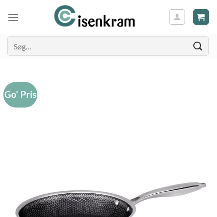
Søg
efter:
Go' Pris