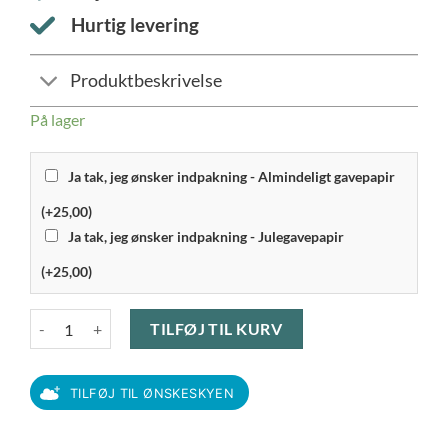
Hurtig levering
Produktbeskrivelse
På lager
Ja tak, jeg ønsker indpakning - Almindeligt gavepapir
(+25,00)
Ja tak, jeg ønsker indpakning - Julegavepapir
(+25,00)
Haws - Santo Stegepande 24 cm antal
TILFØJ TIL KURV
TILFØJ TIL ØNSKESKYEN