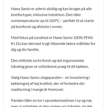
Haws Santo er yderst alsidig og kan bruges på alle
komfurtyper, inklusive induktion. Den tåler
ovntemperaturer op til 260°C – perfekt til at starte
på komfuret og afslutte i ovnen.
Med fokus på sundhed er Haws Santo 100% PFAS-
fri. Du kan dermed trygt tilberede lækre måltider for
dig og din familie.
Den stilfulde sorte finish og det ergonomiske
håndtag giver et sofistikeret præg til dit køkken.
Vælg Haws Santo stegepanden – en investering i
køkkengrej af høj kvalitet, der vil forbedre din
madlavning i mange år fremover.
Panden tåler en tur i opvaskemaskinen i ny og næ,
men vi anbefaler at den vaskes op i hånden, da det