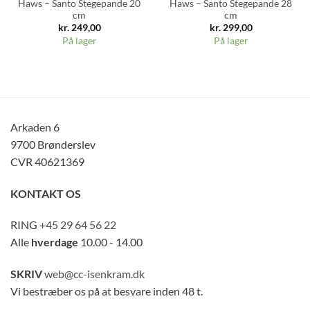
Haws – Santo Stegepande 20
Haws – Santo Stegepande 28
cm
cm
kr.
249,00
kr.
299,00
På lager
På lager
Arkaden 6
9700 Brønderslev
CVR 40621369
KONTAKT OS
RING
+45 29 64 56 22
Alle
hverdage
10.00 - 14.00
SKRIV
web@cc-isenkram.dk
Vi bestræber os på at besvare inden 48 t.