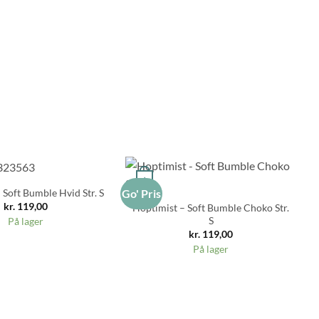
+
 Soft Bumble Hvid Str. S
Go' Pris
Go
kr.
119,00
Hoptimist – Soft Bumble Choko Str.
S
På lager
kr.
119,00
På lager