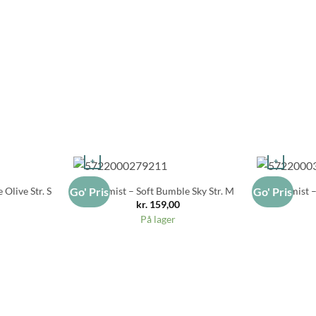
+
+
 Olive Str. S
Hoptimist – Soft Bumble Sky Str. M
Hoptimist –
Go' Pris
Go' Pris
kr.
159,00
På lager