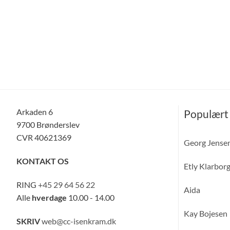
Arkaden 6
Populært
9700 Brønderslev
CVR 40621369
Georg Jense
KONTAKT OS
Etly Klarbor
RING
+45 29 64 56 22
Aida
Alle
hverdage
10.00 - 14.00
Kay Bojesen
SKRIV
web@cc-isenkram.dk