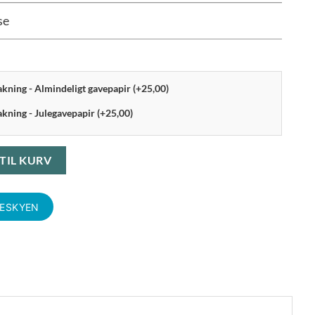
se
pakning - Almindeligt gavepapir (+25,00)
akning - Julegavepapir (+25,00)
Str. S antal
 TIL KURV
KESKYEN