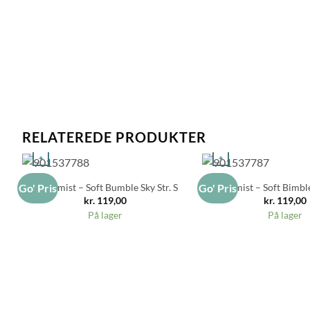
RELATEREDE PRODUKTER
+
+
Hoptimist – Soft Bumble Sky Str. S
Hoptimist – Soft Bimble
Go' Pris
Go' Pris
kr.
119,00
kr.
119,00
På lager
På lager