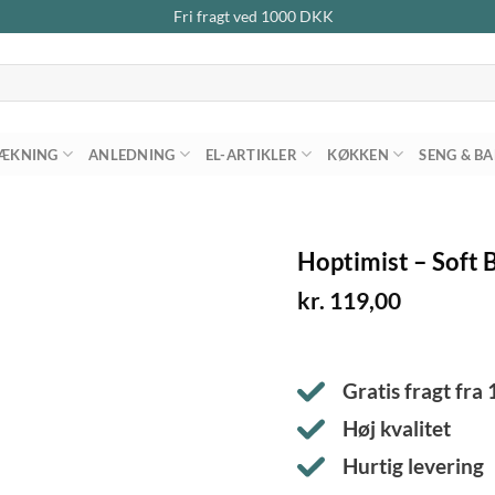
Fri fragt ved
1000
DKK
ÆKNING
ANLEDNING
EL-ARTIKLER
KØKKEN
SENG & B
Hoptimist – Soft B
kr.
119,00
Gratis fragt fra
Høj kvalitet
Hurtig levering