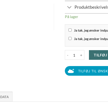
Produktbeskrivel
På lager
Ja tak, jeg ønsker ind
Ja tak, jeg ønsker indp
Hoptimist - Soft Bimble Ruby 
TILFØJ
TILFØJ TIL ØNS
 DATA