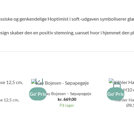
klassiske og genkendelige Hoptimist i soft-udgaven symboliserer g
esign skaber den en positiv stemning, uanset hvor i hjemmet den pl
+
+
Kay Bojesen – Søpapegøje
Go' Pris
Go' Pris
kr.
669,00
e 12,5 cm,
Kâhler Ha
Ø8,5
På lager