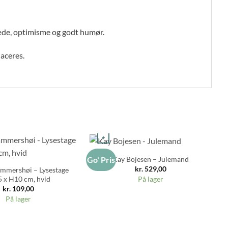
læde, optimisme og godt humør.
aceres.
+
Kay Bojesen – Julemand
Go' Pris
Go
kr.
529,00
mmershøi – Lysestage
 x H10 cm, hvid
På lager
kr.
109,00
På lager