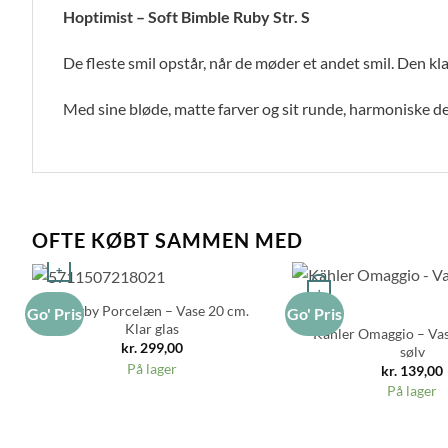
Hoptimist – Soft Bimble Ruby Str. S
De fleste smil opstår, når de møder et andet smil. Den 
Med sine bløde, matte farver og sit runde, harmoniske d
OFTE KØBT SAMMEN MED
+
+
Lyngby Porcelæn – Vase 20 cm.
Go' Pris
Go' Pris
Klar glas
Kähler Omaggio – Vas
kr.
299,00
sølv
På lager
kr.
139,00
På lager