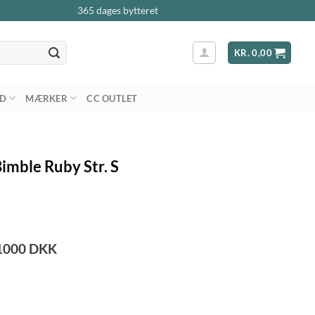
365 dages bytteret
KR.
0,00
AD
MÆRKER
CC OUTLET
imble Ruby Str. S
1000
DKK