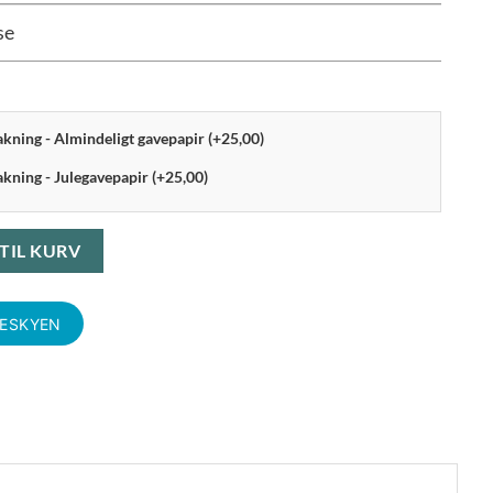
se
pakning - Almindeligt gavepapir (+25,00)
akning - Julegavepapir (+25,00)
stage 4 stk. antal
 TIL KURV
KESKYEN