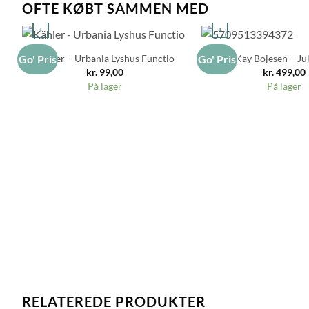
OFTE KØBT SAMMEN MED
+
+
Kähler – Urbania Lyshus Functio
Kay Bojesen – Jul
Go' Pris
Go' Pris
kr.
99,00
kr.
499,00
På lager
På lager
RELATEREDE PRODUKTER