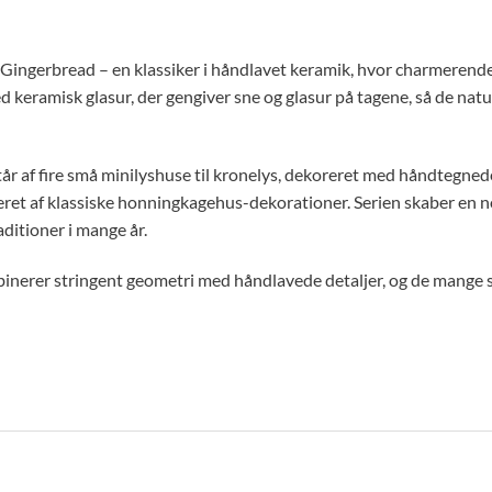
r Gingerbread – en klassiker i håndlavet keramik, hvor charmeren
keramisk glasur, der gengiver sne og glasur på tagene, så de naturt
af fire små minilyshuse til kronelys, dekoreret med håndtegnede ta
et af klassiske honningkagehus-dekorationer. Serien skaber en nos
aditioner i mange år.
nerer stringent geometri med håndlavede detaljer, og de mange sm