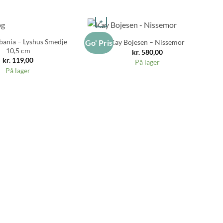
+
bania – Lyshus Smedje
Kay Bojesen – Nissemor
Go' Pris
Go
10,5 cm
kr.
580,00
kr.
119,00
På lager
På lager