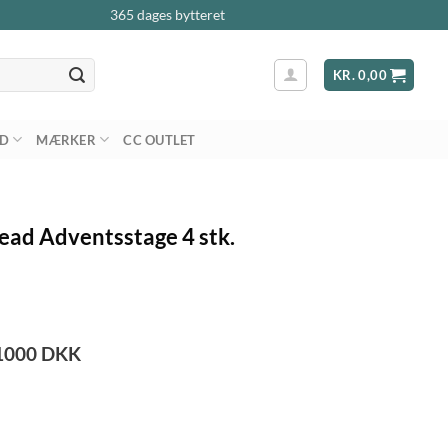
365 dages bytteret
KR.
0,00
AD
MÆRKER
CC OUTLET
ead Adventsstage 4 stk.
1000
DKK