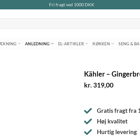
Fri fragt ved
1000
DKK
ÆKNING
ANLEDNING
EL-ARTIKLER
KØKKEN
SENG & B
Kähler – Gingerbr
kr.
319,00
Gratis fragt fra
Høj kvalitet
Hurtig levering