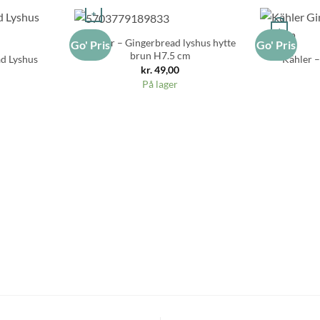
+
+
Kähler – Gingerbread lyshus hytte
Go' Pris
Go' Pris
brun H7.5 cm
ad Lyshus
Kähler –
kr.
49,00
På lager