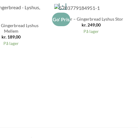
+
Kähler – Gingerbread Lyshus Stor
Go' Pris
Go
kr.
249,00
 Gingerbread Lyshus
Mellem
På lager
kr.
189,00
På lager