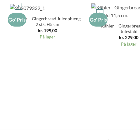
+
+
Kähler – Gingerbread Juleophæng
Go' Pris
Go' Pris
2 stk. H5 cm
Kähler – Gingerbre
kr.
199,00
Julestald
På lager
kr.
229,00
På lager