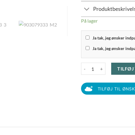
Produktbeskrivel
På lager
Ja tak, jeg ønsker ind
Ja tak, jeg ønsker indp
Kähler - Gingerbread Advents
TILFØJ
TILFØJ TIL ØNS