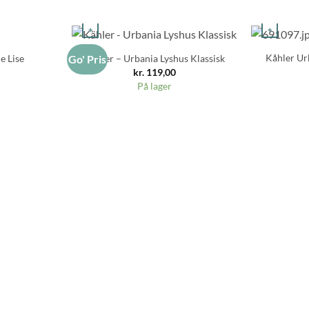
+
+
Kåhler Ur
e Lise
Kähler – Urbania Lyshus Klassisk
Go' Pris
kr.
119,00
På lager