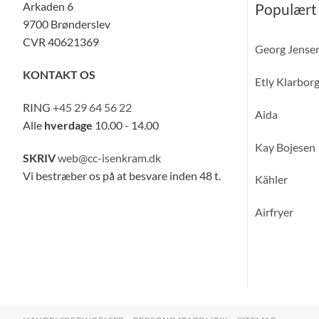
Arkaden 6
Populært
9700 Brønderslev
CVR 40621369
Georg Jense
KONTAKT OS
Etly Klarbor
RING
+45 29 64 56 22
Aida
Alle
hverdage
10.00 - 14.00
Kay Bojesen
SKRIV
web@cc-isenkram.dk
Vi bestræber os på at besvare inden 48 t.
Kähler
Airfryer