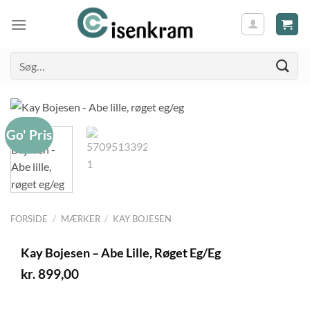
Søg
efter:
Go' Pris
FORSIDE
/
MÆRKER
/
KAY BOJESEN
Kay Bojesen – Abe Lille, Røget Eg/Eg
kr.
899,00