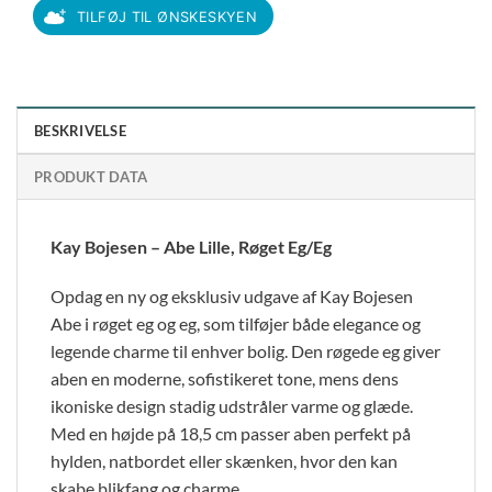
TILFØJ TIL ØNSKESKYEN
BESKRIVELSE
PRODUKT DATA
Kay Bojesen – Abe Lille, Røget Eg/Eg
Opdag en ny og eksklusiv udgave af Kay Bojesen
Abe i røget eg og eg, som tilføjer både elegance og
legende charme til enhver bolig. Den røgede eg giver
aben en moderne, sofistikeret tone, mens dens
ikoniske design stadig udstråler varme og glæde.
Med en højde på 18,5 cm passer aben perfekt på
hylden, natbordet eller skænken, hvor den kan
skabe blikfang og charme.