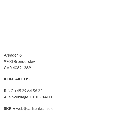
Arkaden 6
9700 Brønderslev
CVR 40621369
KONTAKT OS
RING
+45 29 64 56 22
Alle
hverdage
10.00 - 14.00
SKRIV
web@cc-isenkram.dk