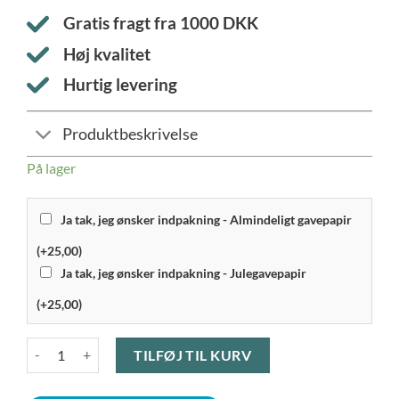
Gratis fragt fra
1000
DKK
Høj kvalitet
Hurtig levering
Produktbeskrivelse
På lager
Ja tak, jeg ønsker indpakning - Almindeligt gavepapir
(+25,00)
Ja tak, jeg ønsker indpakning - Julegavepapir
(+25,00)
Kay Bojesen - Abe Lille, Røget Eg/Eg antal
TILFØJ TIL KURV