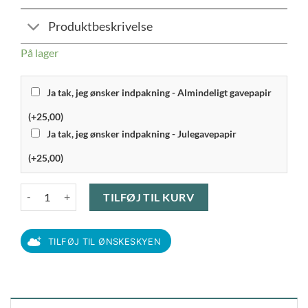
Produktbeskrivelse
På lager
Ja tak, jeg ønsker indpakning - Almindeligt gavepapir
(+25,00)
Ja tak, jeg ønsker indpakning - Julegavepapir
(+25,00)
Knabstrup Keramik - Dejfad 0,1 ltr, Lys grå antal
TILFØJ TIL KURV
TILFØJ TIL ØNSKESKYEN