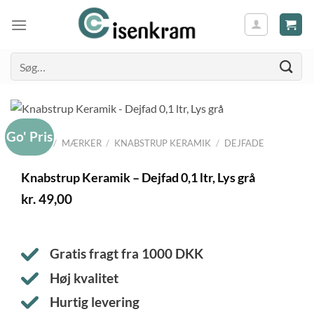
Søg
efter:
Go' Pris
FORSIDE
/
MÆRKER
/
KNABSTRUP KERAMIK
/
DEJFADE
Knabstrup Keramik – Dejfad 0,1 ltr, Lys grå
kr.
49,00
Gratis fragt fra
1000
DKK
Høj kvalitet
Hurtig levering