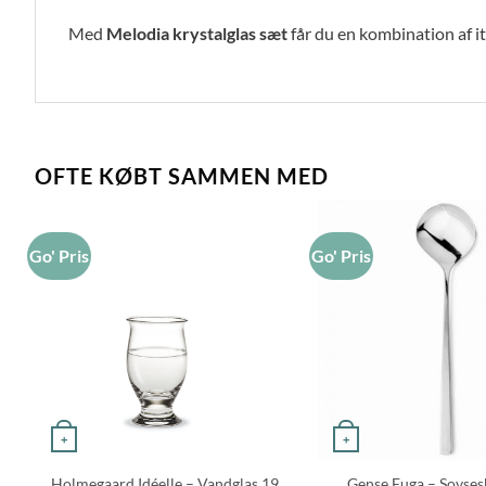
Med
Melodia krystalglas sæt
får du en kombination af it
OFTE KØBT SAMMEN MED
Go' Pris
Go' Pris
+
+
Holmegaard Idéelle – Vandglas 19
Gense Fuga – Sovses