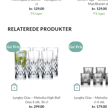
cl
Mat/Blankt st
kr.
129,00
kr.
129,00
På lager
På lager
RELATEREDE PRODUKTER
Go' Pris
Go' Pris
+
+
Lyngby Glas – Melodia High Ball
Lyngby Glas – Melodia 
Glas 6 stk. 36 cl
cl 6 stk.
kr.
299,00
kr.
179,00