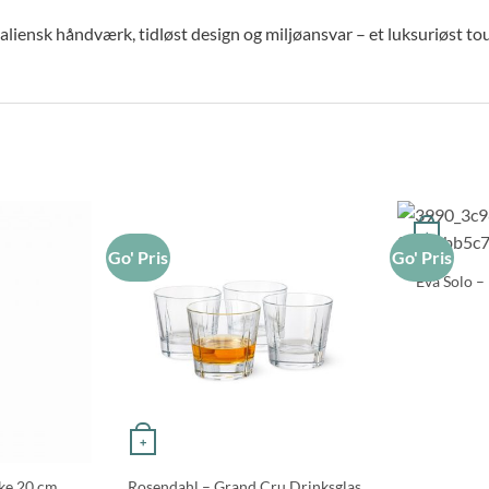
aliensk håndværk, tidløst design og miljøansvar – et luksuriøst tou
+
Go' Pris
Go' Pris
Eva Solo – 
+
ke 20 cm,
Rosendahl – Grand Cru Drinksglas