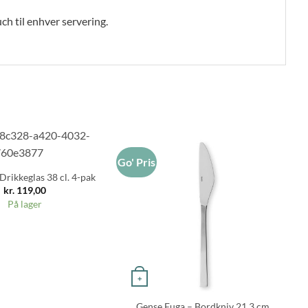
ch til enhver servering.
Go' Pris
Drikkeglas 38 cl. 4-pak
kr.
119,00
På lager
+
Gense Fuga – Bordkniv 21,3 cm,