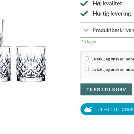
Høj kvalitet
Hurtig levering
Produktbeskrivel
På lager
Ja tak, jeg ønsker ind
Ja tak, jeg ønsker indp
TILFØJ TIL KURV
TILFØJ TIL ØNS