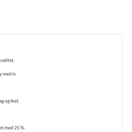
valitet.
y med is.
g og fest.
et med 25 %.