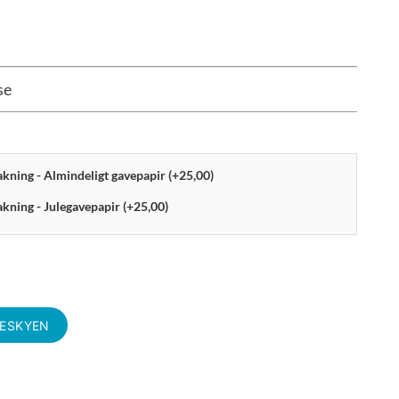
se
pakning - Almindeligt gavepapir (+25,00)
akning - Julegavepapir (+25,00)
KESKYEN