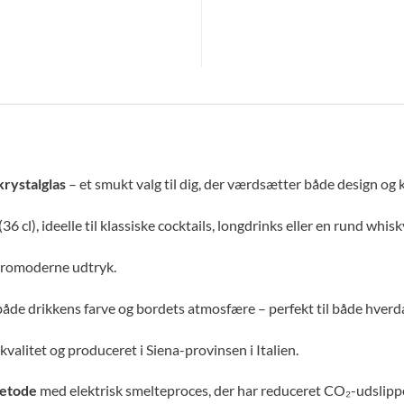
krystalglas
– et smukt valg til dig, der værdsætter både design og k
(36 cl), ideelle til klassiske cocktails, longdrinks eller en rund whisk
etromoderne udtryk.
åde drikkens farve og bordets atmosfære – perfekt til både hverda
kvalitet og produceret i Siena-provinsen i Italien.
metode
med elektrisk smelteproces, der har reduceret CO₂-udslipp