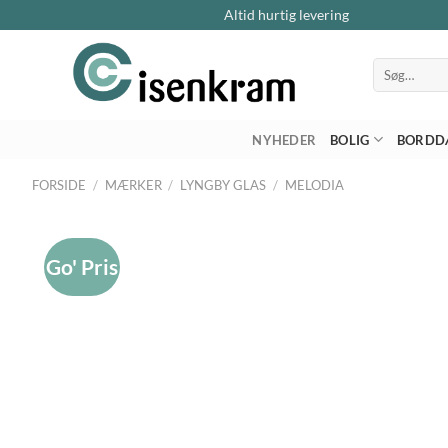
Altid hurtig levering
Søg
efter:
NYHEDER
BOLIG
BORDD
FORSIDE
/
MÆRKER
/
LYNGBY GLAS
/
MELODIA
Go' Pris