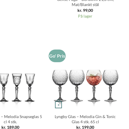
Mat/Blankt stål
kr.
99,00
På lager
Go' Pris
Go
+
 – Melodia Snapseglas 5
Lyngby Glas – Melodia Gin & Tonic
cl 4 stk.
Glas 4 stk. 65 cl
kr.
189,00
kr.
199,00