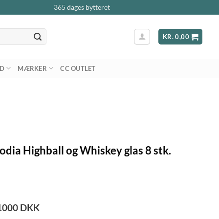
365 dages bytteret
KR.
0,00
AD
MÆRKER
CC OUTLET
odia Highball og Whiskey glas 8 stk.
1000
DKK