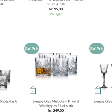
ål
25 cl. 4-pak
kr.
95,00
På lager
Go' Pris
Go' Pris
+
+
Shotsglas 8
Lyngby Glas Melodia – Krystal
Lyngby Glas
Whiskyglas 31 cl 6 stk
kr.
249,00