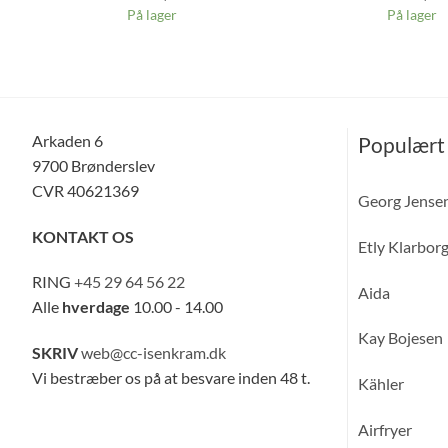
På lager
På lager
Arkaden 6
Populært
9700 Brønderslev
CVR 40621369
Georg Jense
KONTAKT OS
Etly Klarbor
RING
+45 29 64 56 22
Aida
Alle
hverdage
10.00 - 14.00
Kay Bojesen
SKRIV
web@cc-isenkram.dk
Vi bestræber os på at besvare inden 48 t.
Kähler
Airfryer