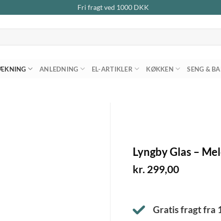
Fri fragt ved
1000
DKK
ÆKNING
ANLEDNING
EL-ARTIKLER
KØKKEN
SENG & B
Lyngby Glas – Mel
kr.
299,00
Gratis fragt fra