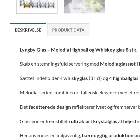
BESKRIVELSE
PRODUKT DATA
Lyngby Glas – Melodia Highball og Whiskey glas 8 stk.
Skab en stemningsfuld servering med
Melodia glassæt i 
Sættet indeholder 4
whiskyglas
(31 cl) og 4
highballglas
Melodia-serien kombinerer italiensk elegance med et r
Det
facetterede design
reflekterer lyset og fremhæver b
Glassene er fremstillet i
ultraklart krystalglas
af højeste 
Her anvendes en miljøvenlig,
bæredygtig produktions