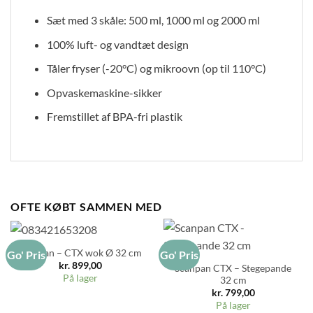
Sæt med 3 skåle: 500 ml, 1000 ml og 2000 ml
100% luft- og vandtæt design
Tåler fryser (-20°C) og mikroovn (op til 110°C)
Opvaskemaskine-sikker
Fremstillet af BPA-fri plastik
OFTE KØBT SAMMEN MED
Scanpan – CTX wok Ø 32 cm
Go' Pris
Go' Pris
kr.
899,00
Scanpan CTX – Stegepande
På lager
32 cm
kr.
799,00
På lager