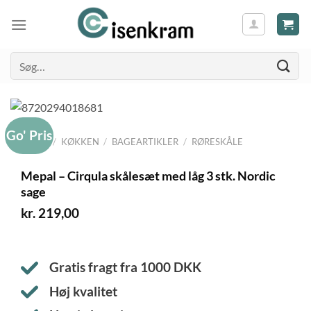
Søg
efter:
Go' Pris
FORSIDE
/
KØKKEN
/
BAGEARTIKLER
/
RØRESKÅLE
Mepal – Cirqula skålesæt med låg 3 stk. Nordic
sage
kr.
219,00
Gratis fragt fra
1000
DKK
Høj kvalitet