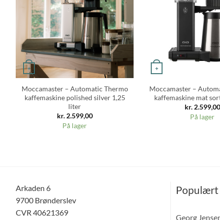
+
+
Moccamaster – Automatic Thermo
Moccamaster – Autom
kaffemaskine polished silver 1,25
kaffemaskine mat sort
liter
kr.
2.599,0
kr.
2.599,00
På lager
På lager
Arkaden 6
Populært
9700 Brønderslev
CVR 40621369
Georg Jense