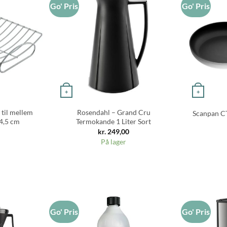
Go' Pris
Go' Pris
+
+
 til mellem
Rosendahl – Grand Cru
Scanpan C
4,5 cm
Termokande 1 Liter Sort
kr.
249,00
På lager
Go' Pris
Go' Pris