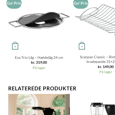
Go' Pris
Go' Pris
+
+
Scanpan Classic – Rist
Eva Trio Låg – Hældelåg 24 cm
bradepande 31×2
kr.
319,00
kr.
149,00
På lager
På lager
RELATEREDE PRODUKTER