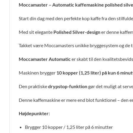
Moccamaster – Automatic kaffemaskine polished silv
Start din dag med den perfekte kop kaffe fra den stilfuld
Med sit elegante
Polished Silver-design
er denne kaffema
Takket være Moccamasters unikke bryggesystem og de to 
Moccamaster Automatic
er skabt til den kvalitetsbevid
Maskinen brygger
10 kopper (1,25 liter) på kun 6 minut
Den praktiske
drypstop-funktion
gør det muligt at serv
Denne kaffemaskine er mere end blot funktionel – den er e
Højdepunkter:
Brygger 10 kopper / 1,25 liter på 6 minutter