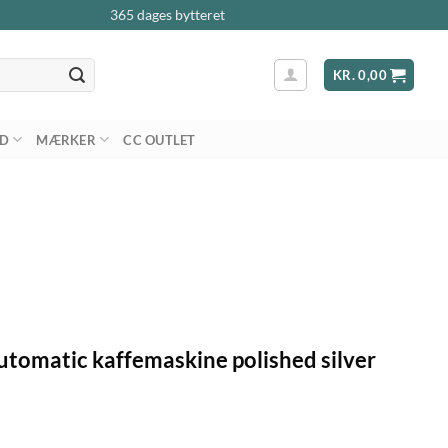
365 dages bytteret
KR.
0,00
AD
MÆRKER
CC OUTLET
tomatic kaffemaskine polished silver