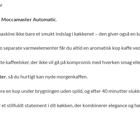
er
e
Moccamaster Automatic
.
skine ikke bare et smukt indslag i køkkenet – den giver også en ka
separate varmeelementer får du altid en aromatisk kop kaffe ved
ste kaffeelsker, der ikke vil gå på kompromis med hverken smag elle
ter
, så du hurtigt kan nyde morgenkaffen.
ere en kop under brygningen uden spild, og efter 40 minutter sluk
t stilfuldt statement i dit køkken, der kombinerer elegance og høj