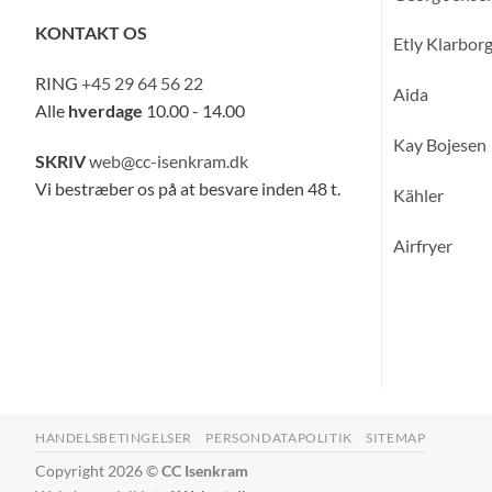
KONTAKT OS
Etly Klarbor
RING
+45 29 64 56 22
Aida
Alle
hverdage
10.00 - 14.00
Kay Bojesen
SKRIV
web@cc-isenkram.dk
Vi bestræber os på at besvare inden 48 t.
Kähler
Airfryer
HANDELSBETINGELSER
PERSONDATAPOLITIK
SITEMAP
Copyright 2026 ©
CC Isenkram