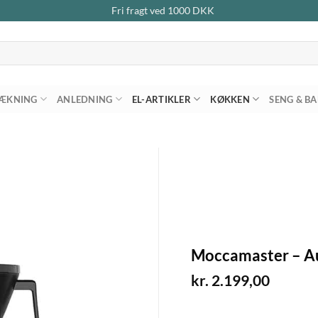
Fri fragt ved
1000
DKK
ÆKNING
ANLEDNING
EL-ARTIKLER
KØKKEN
SENG & B
Moccamaster – Au
kr.
2.199,00