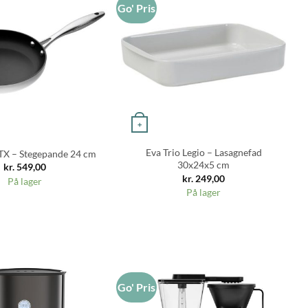
Go' Pris
Go
+
Eva Trio Legio – Lasagnefad
TX – Stegepande 24 cm
30x24x5 cm
kr.
549,00
kr.
249,00
På lager
På lager
Go' Pris
Go