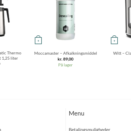
+
+
atic Thermo
Moccamaster – Afkalkningsmiddel
Witt – Cl
 1,25 liter
kr.
89,00
0
På lager
Menu
n
Betalingsmuligheder