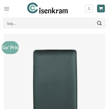
Søg
efter:
Go' Pris