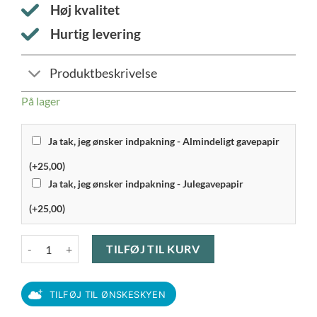
Høj kvalitet
Hurtig levering
Produktbeskrivelse
På lager
Ja tak, jeg ønsker indpakning - Almindeligt gavepapir
(+25,00)
Ja tak, jeg ønsker indpakning - Julegavepapir
(+25,00)
RAW - Northern Green Rektangulær Tallerken 31×20 cm antal
TILFØJ TIL KURV
TILFØJ TIL ØNSKESKYEN