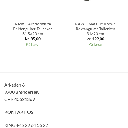
RAW – Arctic White
RAW – Metallic Brown
Rektangulær Tallerken
Rektangulær Tallerken
31.5×20 cm
31×20 cm
kr.
85,00
kr.
129,00
På lager
På lager
Arkaden 6
9700 Brønderslev
CVR 40621369
KONTAKT OS
RING
+45 29 64 56 22