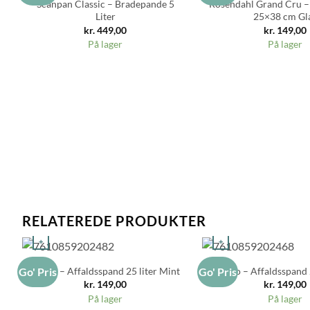
Scanpan Classic – Bradepande 5
Rosendahl Grand Cru –
Liter
25×38 cm Gl
kr.
449,00
kr.
149,00
På lager
På lager
RELATEREDE PRODUKTER
+
+
Rotho – Affaldsspand 25 liter Mint
Rotho – Affaldsspand 2
Go' Pris
Go' Pris
kr.
149,00
kr.
149,00
På lager
På lager