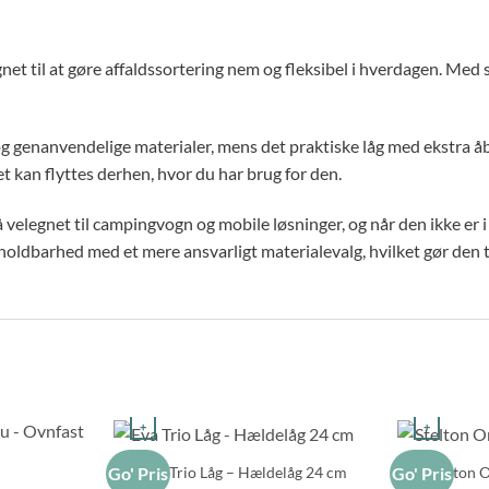
gnet til at gøre affaldssortering nem og fleksibel i hverdagen. Med s
 og genanvendelige materialer, mens det praktiske låg med ekstra 
 kan flyttes derhen, hvor du har brug for den.
velegnet til campingvogn og mobile løsninger, og når den ikke er i
oldbarhed med et mere ansvarligt materialevalg, hvilket gør den ti
+
+
Eva Trio Låg – Hældelåg 24 cm
Stelton 
Go' Pris
Go' Pris