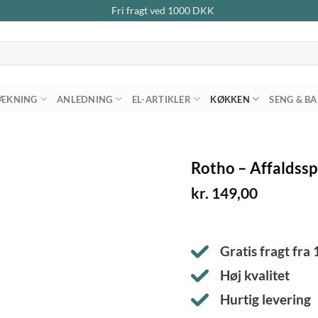
Fri fragt ved
1000
DKK
ÆKNING
ANLEDNING
EL-ARTIKLER
KØKKEN
SENG & B
Rotho – Affaldssp
kr.
149,00
Gratis fragt fra
Høj kvalitet
Hurtig levering