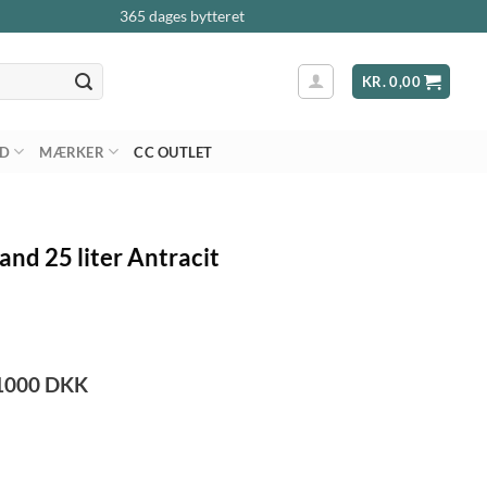
365 dages bytteret
KR.
0,00
AD
MÆRKER
CC OUTLET
and 25 liter Antracit
1000
DKK