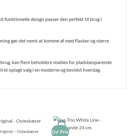
it funktionelle design passer den perfekt til brug i
åbning gør det nemt at komme af med flasker og større
 brug, kan flere beholdere stables for pladsbesparende
l et oplagt valg i en moderne og bevidst hverdag.
+
Original – Osteskærer
Go' Pris
Go