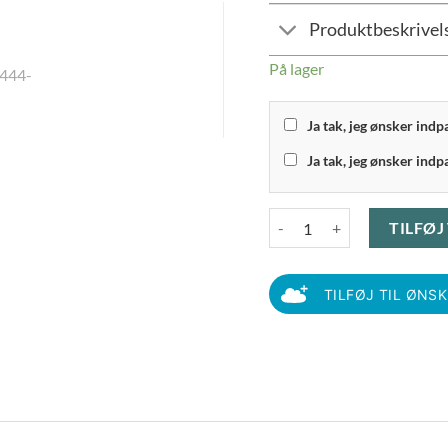
Produktbeskrivel
På lager
Ja tak, jeg ønsker ind
Ja tak, jeg ønsker indp
Rotho - Affaldsspand 25 liter
TILFØJ
TILFØJ TIL ØNS