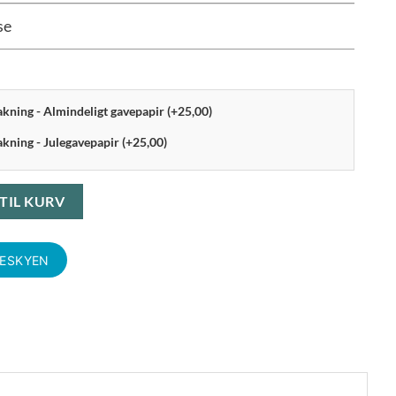
se
pakning - Almindeligt gavepapir (+25,00)
akning - Julegavepapir (+25,00)
 Antracit antal
 TIL KURV
KESKYEN