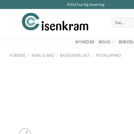
Altid hurtig levering
Søg
efter:
NYHEDER
BOLIG
BORDD
FORSIDE
/
SENG & BAD
/
BADEVÆRELSET
/
PEDALSPAND