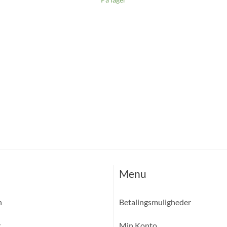
Menu
n
Betalingsmuligheder
g
Min Konto