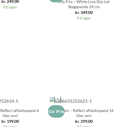
kr.
249,00
Eva Trio – White Line Slip-Let
Stegepande 24 cm
På lager
kr.
349,00
På lager
+
 Reflect affaldsspand 6
Eva Solo – Reflect affaldsspand 16
Go' Pris
Go
liter sort
liter sort
kr.
199,00
kr.
299,00
På lager
På lager