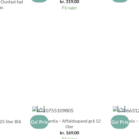
kr.
319,00
 Ovnfast fad
as
På lager
+
+
Brabantia – Affaldsspand grå 12
Eva Solo –
5 liter Blå
Go' Pris
Go' Pris
liter
kr.
169,00
På lager